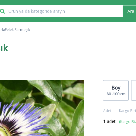
Ara
rkıFelek Sarmaşık
ık
Boy
80 -100 cm
Adet
Kargo Biri
1
adet
(Kargo Bi