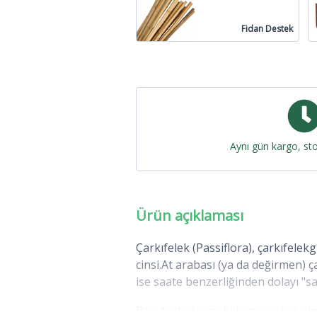
Fidan Destek
Aynı gün kargo, st
Ürün açıklaması
Çarkıfelek (Passiflora), çarkıfelek
cinsi.At arabası (ya da değirmen) ç
Bazı türleri yenebilir meyveleri iç