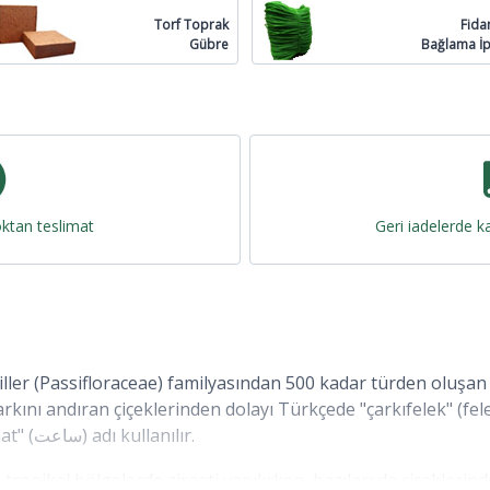
Torf Toprak
Fida
Gübre
Bağlama İp
oktan teslimat
Geri iadelerde ka
giller (Passifloraceae) familyasından 500 kadar türden oluşan
arkını andıran çiçeklerinden dolayı Türkçede "çarkıfelek" (fele
ise saate benzerliğinden dolayı "saat" (ساعت) adı kullanılır.
in tropikal bölgelerde ziraati yapılırken, bazıları da çiçekler