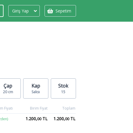
Giriş Yap
Sepetim
Çap
Kap
Stok
20 cm
Saksı
15
m Fiyatı
Birim Fiyat
Toplam
1.200,
TL
1.200,
TL
zden)
00
00