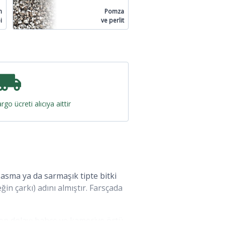
n
Pomza
i
ve perlit
rgo ücreti alıcıya aittir
 asma ya da sarmaşık tipte bitki
ğin çarkı) adını almıştır. Farsçada
inden dolayı bahçe ve kameriye örtü