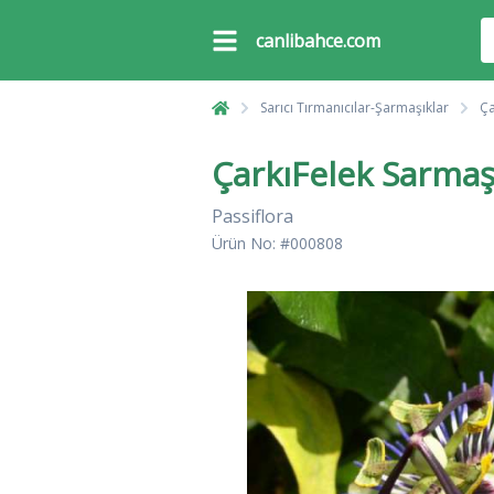
canlibahce.com
Sarıcı Tırmanıcılar-Şarmaşıklar
Ça
ÇarkıFelek Sarmaş
Passiflora
Ürün No: #000808