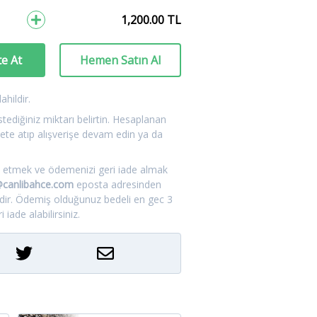
1,200.00
TL
e At
Hemen Satın Al
hildir.
tediğiniz miktarı belirtin. Hesaplanan
ete atıp alışverişe devam edin ya da
.
tal etmek ve ödemenizi geri iade almak
m@canlibahce.com
eposta adresinden
idir. Ödemiş olduğunuz bedeli en gec 3
 iade alabilirsiniz.