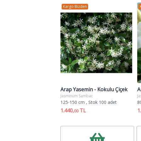
soğuğa en dayanıklı türlerden biri 
Kargo Bizden
Arap Yasemin - Kokulu Çiçek
A
Jasminum Sambac
J
125-150 cm
, Stok 100 adet
8
1.440,
TL
1
00