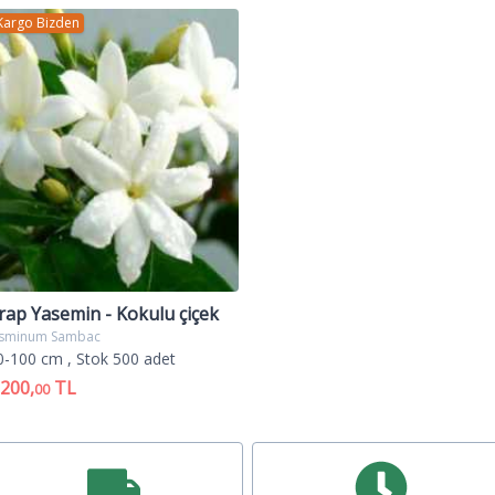
olarak kabul edilir.
Kargo Bizden
rap Yasemin - Kokulu çiçek
asminum Sambac
0-100 cm
, Stok 500 adet
.200,
TL
00