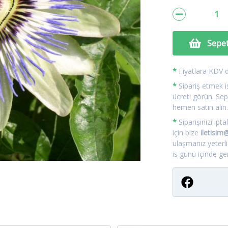
Sepet
*
Fiyatlara KDV da
*
Sipariş etmek is
ücreti görün. Sep
hemen satın alın
*
Siparişinizi ip
için bize
iletisi
ulaşmanız yeterl
is günü içinde geri