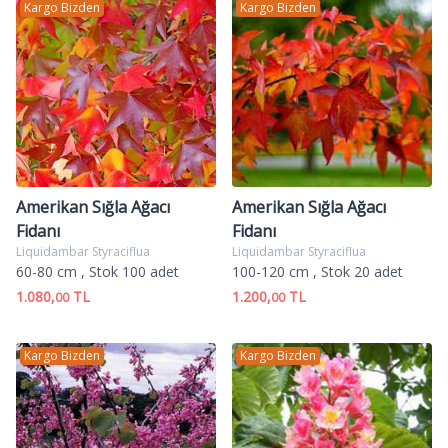
Kargo Bizden
Kargo Bizden
Amerikan Sığla Ağacı
Amerikan Sığla Ağacı
Fidanı
Fidanı
Liquidambar Styraciflua
Liquidambar Styraciflua
60-80 cm
, Stok 100 adet
100-120 cm
, Stok 20 adet
1.080,
TL
1.200,
TL
00
00
Kargo Bizden
Kargo Bizden