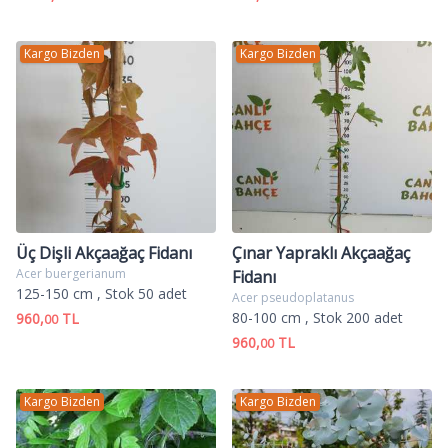
Kargo Bizden
Kargo Bizden
Üç Dişli Akçaağaç Fidanı
Çınar Yapraklı Akçaağaç
Acer buergerianum
Fidanı
125-150 cm
, Stok 50 adet
Acer pseudoplatanus
80-100 cm
, Stok 200 adet
960,
TL
00
960,
TL
00
Kargo Bizden
Kargo Bizden