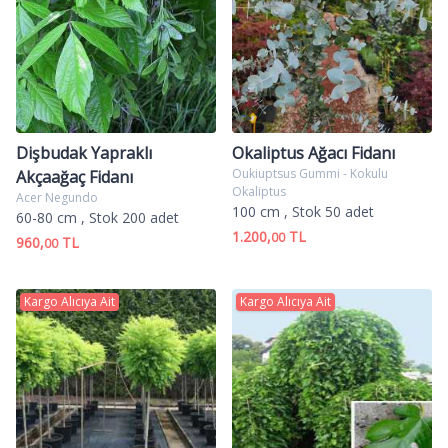
Dişbudak Yapraklı
Okaliptus Ağacı Fidanı
Oukiuptsus Gummi - Kokulu
Akçaağaç Fidanı
Okaliptus
Acer Negundo
100 cm
, Stok 50 adet
60-80 cm
, Stok 200 adet
1.200,
TL
00
960,
TL
00
Kargo Alıcıya Ait
Kargo Alıcıya Ait