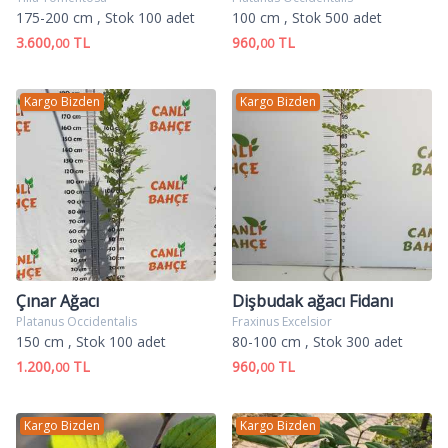
175-200 cm
, Stok 100 adet
100 cm
, Stok 500 adet
3.600,
TL
960,
TL
00
00
Kargo Bizden
Kargo Bizden
Çınar Ağacı
Dişbudak ağacı Fidanı
Platanus Occidentalis
Fraxinus Excelsior
150 cm
, Stok 100 adet
80-100 cm
, Stok 300 adet
1.200,
TL
960,
TL
00
00
Kargo Bizden
Kargo Bizden