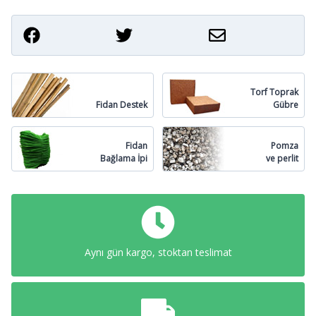
Torf Toprak
Fidan Destek
Gübre
Fidan
Pomza
Bağlama İpi
ve perlit
Aynı gün kargo, stoktan teslimat