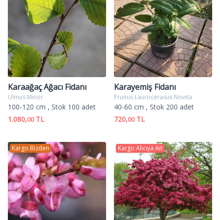
Karaağaç Ağacı Fidanı
Karayemiş Fidanı
Ulmus Minor
Prunus Laurocerasus Novita
100-120 cm
, Stok 100 adet
40-60 cm
, Stok 200 adet
1.080,
TL
720,
TL
00
00
Kargo Bizden
Kargo Alıcıya Ait