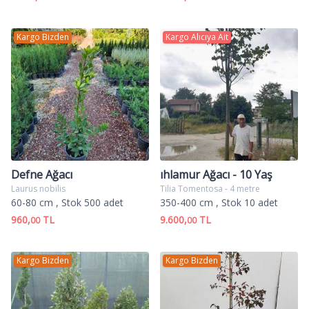
Kargo Bizden
Kargo Alıcıya Ait
Defne Ağacı
ıhlamur Ağacı - 10 Yaş
Laurus nobilis
Tilia Tomentosa - 4 metre
60-80 cm
, Stok 500 adet
350-400 cm
, Stok 10 adet
960,
TL
9.600,
TL
00
00
Kargo Bizden
Kargo Bizden