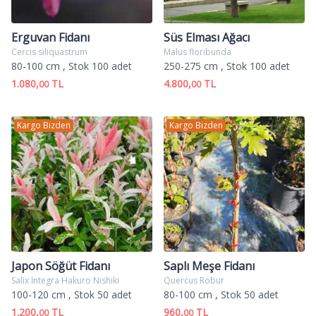
Erguvan Fidanı
Süs Elması Ağacı
Cercis siliquastrum
Malus floribunda
80-100 cm
, Stok 100 adet
250-275 cm
, Stok 100 adet
1.080,
TL
4.800,
TL
00
00
Kargo Bizden
Kargo Bizden
Japon Söğüt Fidanı
Saplı Meşe Fidanı
Salix İntegra Hakuro Nishiki
Quercus Robur
100-120 cm
, Stok 50 adet
80-100 cm
, Stok 50 adet
1.200,
TL
960,
TL
00
00