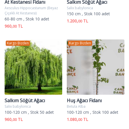
At Kestanesi Fidanı
Salkım Söğüt Ağacı
Aesculus Hippocastanum (Beyaz
Salix babylonica
Çiçekli At Kestanesi)
150 cm
, Stok 100 adet
60-80 cm
, Stok 10 adet
1.200,
TL
00
960,
TL
00
Kargo Bizden
Kargo Bizden
Salkım Söğüt Ağacı
Huş Ağacı Fidanı
Salix babylonica
Betula Alba
100-120 cm
, Stok 50 adet
100-120 cm
, Stok 100 adet
960,
TL
1.080,
TL
00
00