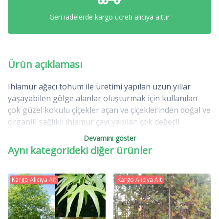
Geri iadelerde kargo ücreti alıcıya aittir
Ürün açıklaması
Ihlamur ağacı tohum ile üretimi yapılan uzun yıllar
yaşayabilen gölge alanlar oluşturmak için kullanılan
çok güzel kokulu çiçekler açan ve çiçeklerinden doğal ve
organik sağlıklı ıhlamur çayı yapılan çok değerli
ağaçlarımızın başında gelir .Türkiye'de bir çok ıhlamur
Devamını göster
ağacı ormanları mevcuttur.Özellikle marmara
Aynı kategorideki diğer ürünler
bölgesinde çok yoğun ıhlamur ağacı ormanları vardır.
Ihlamur ağacı park ve bahçelerde çok kullanılan
ağaçlarımızın başında gelir . Güneşli ortamlardan
Kargo Alıcıya Ait
Kargo Alıcıya Ait
hoşlanır. Soğuk hava dayanımı yüksektir.