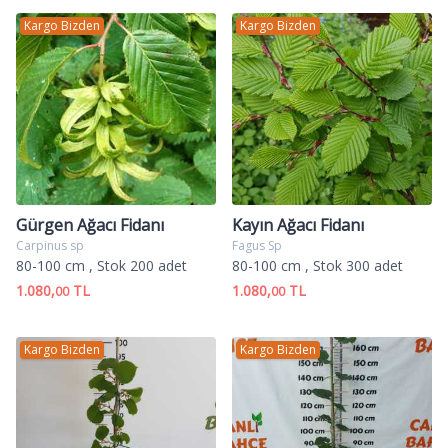
Kargo Bizden
Kargo Bizden
Gürgen Ağacı Fidanı
Kayın Ağacı Fidanı
Carpinus sp
Fagus Sp
80-100 cm
, Stok 200 adet
80-100 cm
, Stok 300 adet
1.080,
TL
1.080,
TL
00
00
Kargo Bizden
Kargo Bizden