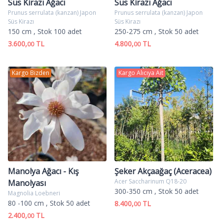
Süs Kirazı Ağacı
Süs Kirazı Ağacı
Prunus serrulata (kanzan) Japon
Prunus serrulata (kanzan) Japon
Süs Kirazı
Süs Kirazı
150 cm
, Stok 100 adet
250-275 cm
, Stok 50 adet
3.600,
TL
4.800,
TL
00
00
Kargo Bizden
Kargo Alıcıya Ait
Manolya Ağacı - Kış
Şeker Akçaağaç (Aceracea)
Acer Saccharinum Q18-20
Manolyası
300-350 cm
, Stok 50 adet
Magnolia Loebneri
80 -100 cm
, Stok 50 adet
8.400,
TL
00
2.400,
TL
00