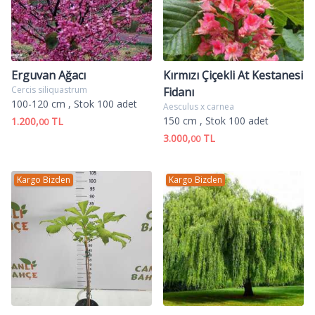
Erguvan Ağacı
Kırmızı Çiçekli At Kestanesi
Cercis siliquastrum
Fidanı
100-120 cm
, Stok 100 adet
Aesculus x carnea
150 cm
, Stok 100 adet
1.200,
TL
00
3.000,
TL
00
Kargo Bizden
Kargo Bizden