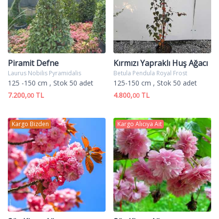
Piramit Defne
Kırmızı Yapraklı Huş Ağacı
Laurus Nobilis Pyramidalis
Betula Pendula Royal Frost
125 -150 cm
, Stok 50 adet
125-150 cm
, Stok 50 adet
7.200,
TL
4.800,
TL
00
00
Kargo Bizden
Kargo Alıcıya Ait