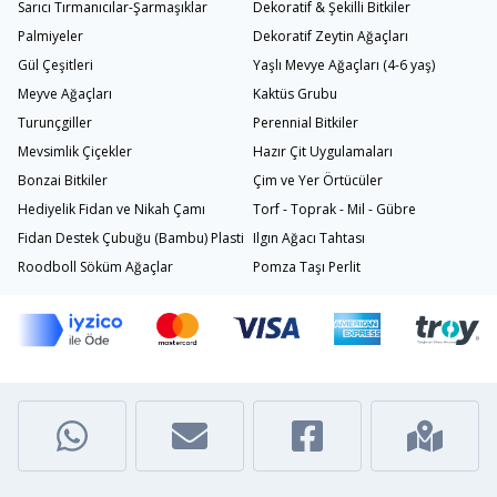
Sarıcı Tırmanıcılar-Şarmaşıklar
Dekoratif & Şekilli Bitkiler
Palmiyeler
Dekoratif Zeytin Ağaçları
Gül Çeşitleri
Yaşlı Mevye Ağaçları (4-6 yaş)
Meyve Ağaçları
Kaktüs Grubu
Turunçgiller
Perennial Bitkiler
Mevsimlik Çiçekler
Hazır Çit Uygulamaları
Bonzai Bitkiler
Çim ve Yer Örtücüler
Hediyelik Fidan ve Nikah Çamı
Torf - Toprak - Mil - Gübre
Fidan Destek Çubuğu (Bambu) Plastik Bağlama İpi
Ilgın Ağacı Tahtası
Roodboll Söküm Ağaçlar
Pomza Taşı Perlit