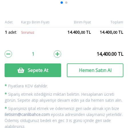
Adet
Kargo Birim Fiyatı
Birim Fiyat
Toplam
1
adet
14.400,
TL
14.400,
TL
Sorunuz
00
00
14,400.00
TL
Sepete At
Hemen Satın Al
*
Fiyatlara KDV dahildir.
*
Sipariş etmek istediğiniz miktarı belirtin. Hesaplanan ücreti
görün. Sepete atıp alışverişe devam edin ya da hemen satın alın.
*
Siparişinizi iptal etmek ve ödemenizi geri iade almak için bize
iletisim@canlibahce.com
eposta adresinden ulaşmanız yeterlidir.
Ödemiş olduğunuz bedeli en gec 3 is günü içinde geri iade
alabilirsiniz.