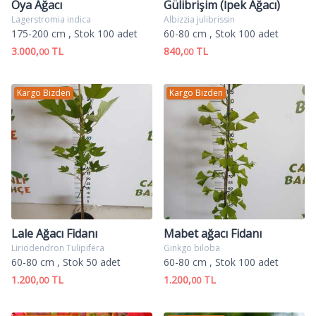
Oya Ağacı
Gülibrişim (İpek Ağacı)
Lagerstromia indica
Albizzia julibrissin
175-200 cm
, Stok 100 adet
60-80 cm
, Stok 100 adet
3.000,
TL
840,
TL
00
00
Kargo Bizden
Kargo Bizden
Lale Ağacı Fidanı
Mabet ağacı Fidanı
Liriodendron Tulipifera
Ginkgo biloba
60-80 cm
, Stok 50 adet
60-80 cm
, Stok 100 adet
1.200,
TL
1.200,
TL
00
00