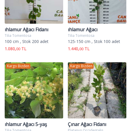
ıhlamur Ağacı Fidanı
ıhlamur Ağacı
Tilia Tomentosa
Tilia Tomentosa
100 cm
, Stok 200 adet
125-150 cm
, Stok 100 adet
1.080,
TL
1.440,
TL
00
00
Kargo Bizden
Kargo Bizden
ıhlamur Ağacı 5-yaş
Çınar Ağacı Fidanı
Tilia Tomentosa
Platanus Occidentalis