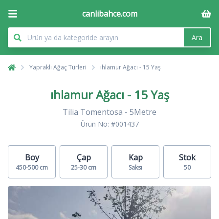
canlibahce.com
Ara
Yapraklı Ağaç Türleri
ıhlamur Ağacı - 15 Yaş
ıhlamur Ağacı - 15 Yaş
Tilia Tomentosa - 5Metre
Ürün No: #001437
Boy
Çap
Kap
Stok
450-500 cm
25-30 cm
Saksı
50