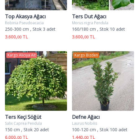
Top Akasya Ağacı
Ters Dut Ağacı
Robinia Pseudoacacia
Morus nigra Pendula
250-300 cm
, Stok 3 adet
160/180 cm
, Stok 10 adet
3.600,
TL
3.600,
TL
00
00
Kargo Alıcıya Ait
Kargo Bizden
Ters Keçi Söğüt
Defne Ağacı
Salix Caprea Pendula
Laurus Nobilis
150 cm
, Stok 20 adet
100-120 cm
, Stok 100 adet
6.000,
TL
1.440,
TL
00
00