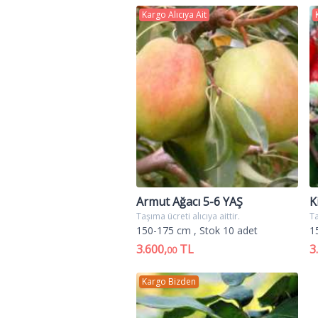
Kargo Alıcıya Ait
Armut Ağacı 5-6 YAŞ
K
Taşıma ücreti alıcıya aittir.
Ta
150-175 cm
, Stok 10 adet
1
3.600,
TL
3
00
Kargo Bizden