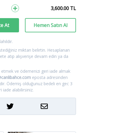
3,600.00
TL
e At
Hemen Satın Al
hildir.
tediğiniz miktarı belirtin. Hesaplanan
ete atıp alışverişe devam edin ya da
.
tal etmek ve ödemenizi geri iade almak
m@canlibahce.com
eposta adresinden
idir. Ödemiş olduğunuz bedeli en gec 3
 iade alabilirsiniz.