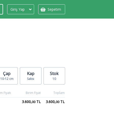
Giriş Yap
Sepetim
Çap
Kap
Stok
10-12 cm
Saksı
10
m Fiyatı
Birim Fiyat
Toplam
3.600,
TL
3.600,
TL
00
00