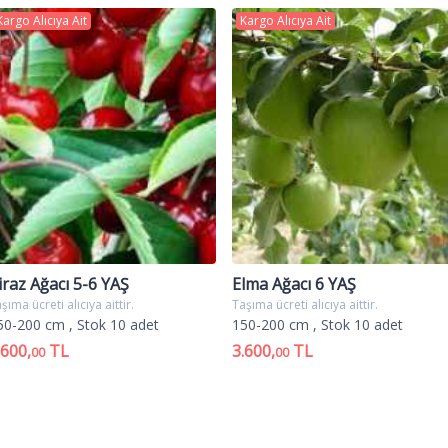
Kargo Alıcıya Ait
Kargo Alıcıya Ait
iraz Ağacı 5-6 YAŞ
Elma Ağacı 6 YAŞ
şıma ücreti alıcıya aittir.
Taşıma ücreti alıcıya aittir.
50-200 cm
, Stok 10 adet
150-200 cm
, Stok 10 adet
.600,
TL
3.600,
TL
00
00