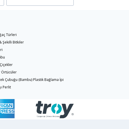
ğaç Türleri
 Şekilli Bitkiler
ri
ubu
Çiçekler
 Örtücüler
tek Çubuğu (Bambu) Plastik Bağlama İpi
 Perlit