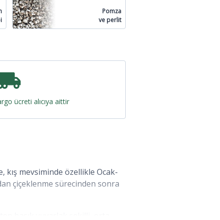
n
Pomza
i
ve perlit
rgo ücreti alıcıya aittir
le, kış mevsiminde özellikle Ocak-
ndan çiçeklenme sürecinden sonra
ten basık yuvarlak şekilli, orta