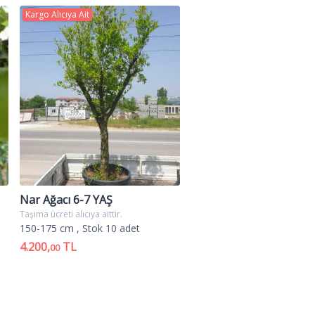
Kargo Alıcıya Ait
Nar Ağacı 6-7 YAŞ
Taşıma ücreti alıcıya aittir.
150-175 cm
, Stok 10 adet
4.200,
TL
00