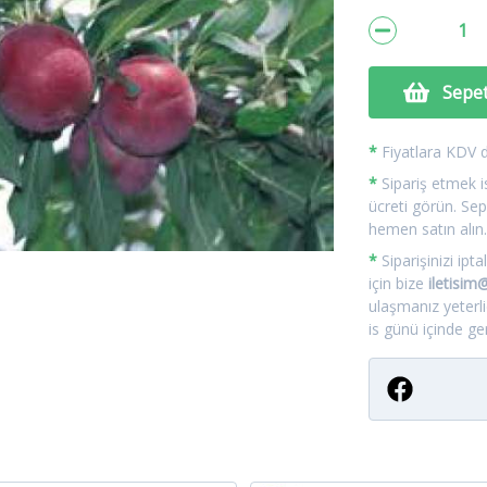
Sepet
*
Fiyatlara KDV da
*
Sipariş etmek is
ücreti görün. Sep
hemen satın alın
*
Siparişinizi ip
için bize
iletisi
ulaşmanız yeterl
is günü içinde geri