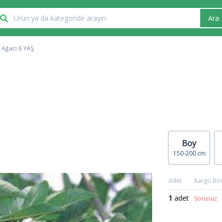
Ara
k Ağacı 6 YAŞ
Boy
150-200 cm
Adet
Kargo Biri
1
adet
Sorunuz