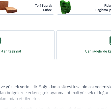
Torf Toprak
Fida
Gübre
Bağlama İp
oktan teslimat
Geri iadelerde ka
ın ve yüksek verimlidir. Soğuklama süresi kısa olması nedeniy
 olan bölgelerde erken çiçek uyanma ihtimali yüksek olduğu
ımından etkilenirler.
rasında büyük çeşitlerden biri olarak kabul edilir. Alttan ve üst