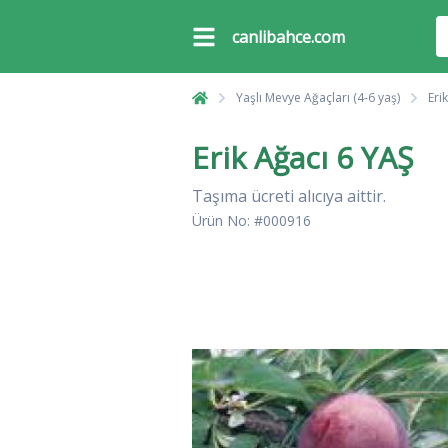
canlibahce.com
Yaşlı Mevye Ağaçları (4-6 yaş)
Eri
Erik Ağacı 6 YAŞ
Taşıma ücreti alıcıya aittir.
Ürün No: #000916