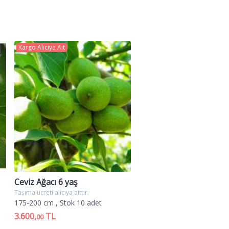
arı renkte ve dayanıklıdır,
hasat geciktirildiği taktide lezzet
adır.
Kargo Alıcıya Ait
acı fidanı,angelino erik ağacı
 ağacı fidanı,yaşlı erik ağacı
Ceviz Ağacı 6 yaş
Taşıma ücreti alıcıya aittir.
175-200 cm
, Stok 10 adet
3.600,
TL
00