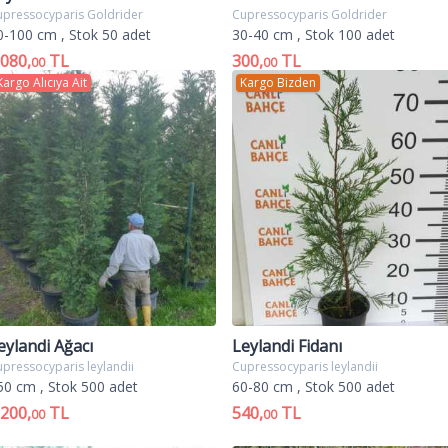
upressocyparis Goldrider
Cupressocyparis Goldrider
0-100 cm
, Stok 50 adet
30-40 cm
, Stok 100 adet
.080,
TL
300,
TL
00
00
Kargo Alıcıya Ait
Kargo Bizden
eylandi Ağacı
Leylandi Fidanı
pressocyparis leylandii
Cupressocyparis leylandii
50 cm
, Stok 500 adet
60-80 cm
, Stok 500 adet
.200,
TL
540,
TL
00
00