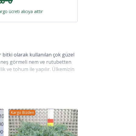
rgo ücreti alıcıya aittir
 bitki olarak kullanılan çok güzel
güneş görmeli nem ve rutubetten
k ve tohum ile yapılır. Ülkemizin
lı halinde yetişen 6 türle temsil
 düz, yaşlılarda ise asma
ukarı yöneliktir.
Kargo Bizden
ri koyu yeşil, alt yüzleri açık
ezeleri görülür; sürgünün
rla örtülü sürgün üstten basık,