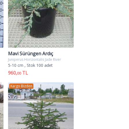
eceye kadar paraleldir.
n 2-3 ü tohum tutar. Üretimi
opraklarda iyi gelişirler; nemli
 alanlarda, paark ve bahçelerde,
Mavi Sürüngen Ardıç
Juniperus Horizontalis Jade River
5-10 cm
, Stok 100 adet
960,
TL
00
Kargo Bizden