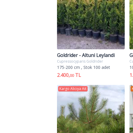
yassıdır; orta sürgünden yanlara ç
Kozalakları, oval biçimli, olgunken
genellikle tohum ve-çelikle bazı ker
yada kuru topraklarda da yetişir,g
mezarlık ve taş bahçelerinde soliter
Goldrider - Altuni Leylandi
G
Cupressocyparis Goldrider
C
175-200 cm
, Stok 100 adet
1
2.400,
TL
1
00
Kargo Alıcıya Ait