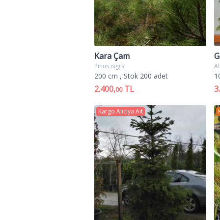
Kara Çam
G
Pinus nigra
A
200 cm
, Stok 200 adet
1
2.400,
TL
3
00
Kargo Alıcıya Ait