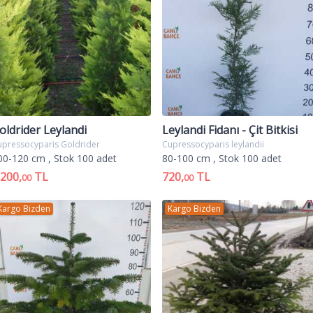
ıkan yan sürgünler aynı düzlem üzerinde ve birbirine bir der
 pulları sert ve odunsudur, bir yılda odunlaşır ancak pulları
e de aşı ile yapılır. Ilıman iklimlerde, derin ve gevşek balçık t
ölgeye dayanır, bazı kere donlara da direnç gösterirler. Açık
 yada grup veya sıralar (çit/perde) kullanılır.
oldrider Leylandi
Leylandi Fidanı - Çit Bitkisi
upressocyparis Goldrider
Cupressocyparis leylandii
00-120 cm
, Stok 100 adet
80-100 cm
, Stok 100 adet
.200,
TL
720,
TL
00
00
Kargo Bizden
Kargo Bizden