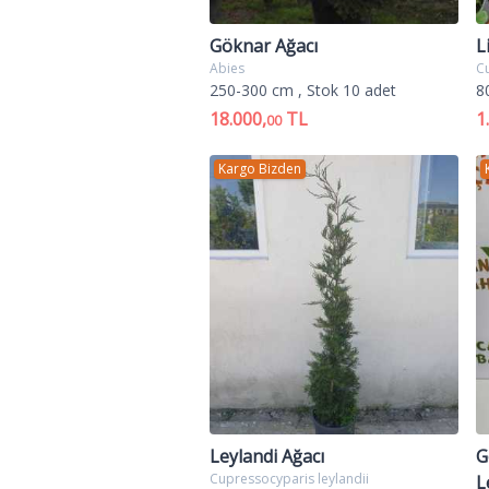
Göknar Ağacı
L
Abies
C
250-300 cm
, Stok 10 adet
8
18.000,
TL
1
00
Kargo Bizden
Leylandi Ağacı
G
Cupressocyparis leylandii
L