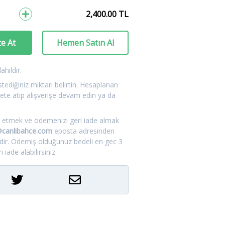
2,400.00
TL
e At
Hemen Satın Al
hildir.
tediğiniz miktarı belirtin. Hesaplanan
ete atıp alışverişe devam edin ya da
.
tal etmek ve ödemenizi geri iade almak
m@canlibahce.com
eposta adresinden
idir. Ödemiş olduğunuz bedeli en gec 3
 iade alabilirsiniz.