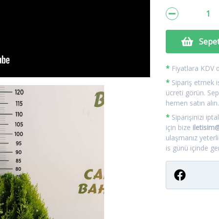
Sepet
*
Fiyatlara KDV da
*
Sipariş etmek is
ücreti görün. Sep
hemen satın alın
*
Siparişinizi ip
için bize
iletisi
ulaşmanız yeterl
is günü içinde geri