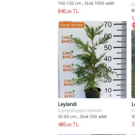
100-120 cm
, Stok 1000 adet
C
8
840,
TL
00
1
Kargo Bizden
Leylandi
L
Cupressocyparis leylandii
Cu
50-60 cm
, Stok 500 adet
3
480,
TL
7
00