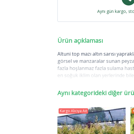
Aynı gün kargo, st
Ürün açıklaması
Altuni top mazı altın sarısı yaprak
görsel ve manzaralar sunan peyzaj
fazla hoşlanmaz fazla sulama hast
en soğuk iklim olan yerlerinde bile
Kuzey Yarımkürede; Kuzey Amerika 
Aynı kategorideki diğer ür
edilmektir. Mazılar pul yapraklı, h
gövdelerinde görüldüğü gibi ince uz
Kargo Alıcıya Ait
Kuvvetli kokuya sahip olan pul yapra
yeşildir. Sürgünün geniş yüzeyind
yanlarında yer alan karşılıklı yap