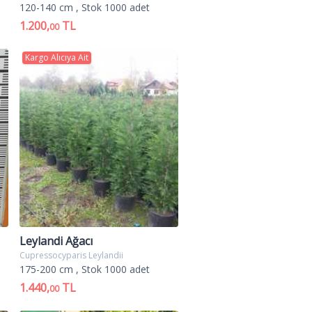
120-140 cm
, Stok 1000 adet
1.200,
TL
00
Kargo Alıcıya Ait
Leylandi Ağacı
Cupressocyparis Leylandii
175-200 cm
, Stok 1000 adet
1.440,
TL
00