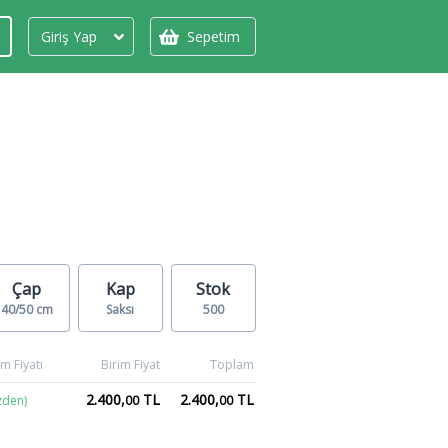
Giriş Yap
Sepetim
Çap
Kap
Stok
40/50 cm
Saksı
500
m Fiyatı
Birim Fiyat
Toplam
2.400,
TL
2.400,
TL
zden)
00
00