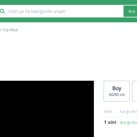
Ara
ni Top Mazı
Boy
60/80 cm
Adet
Kargo Biri
1
adet
(Kargo Bi