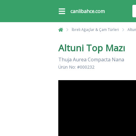
canlibahce.com
İbreli Ağaçlar & Çam Türleri
Altu
Altuni Top Mazı
Thuja Aurea Compacta Nana
Ürün No: #000232