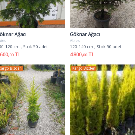
öknar Ağacı
Göknar Ağacı
bies
Abies
00-120 cm
, Stok 50 adet
120-140 cm
, Stok 50 adet
.600,
TL
4.800,
TL
00
00
Kargo Bizden
Kargo Bizden