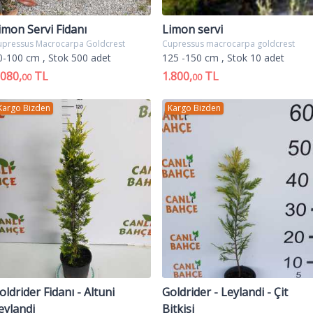
imon Servi Fidanı
Limon servi
upressus Macrocarpa Goldcrest
Cupressus macrocarpa goldcrest
0-100 cm
, Stok 500 adet
125 -150 cm
, Stok 10 adet
.080,
TL
1.800,
TL
00
00
Kargo Bizden
Kargo Bizden
oldrider Fidanı - Altuni
Goldrider - Leylandi - Çit
eylandi
Bitkisi