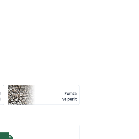
n
Pomza
i
ve perlit