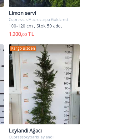
Limon servi
Cupressus Macrocarpa Goldcrest
100-120 cm
, Stok 50 adet
1.200,
TL
00
Kargo Bizden
Leylandi Ağacı
Cupressocyparis leylandii