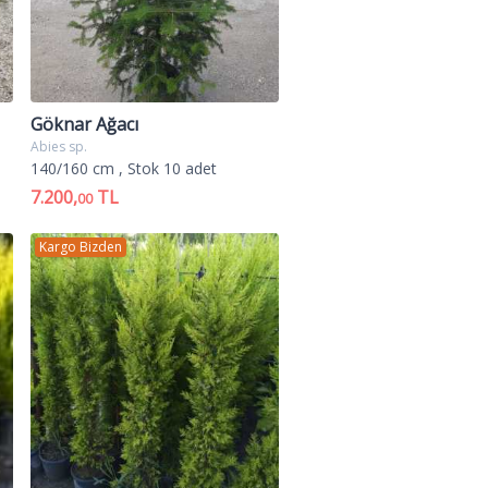
Göknar Ağacı
Abies sp.
140/160 cm
, Stok 10 adet
7.200,
TL
00
Kargo Bizden