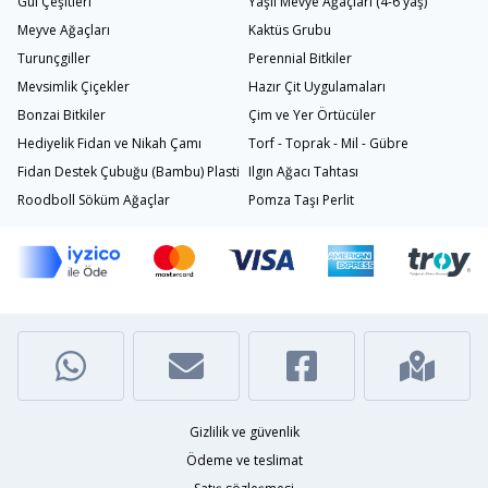
Gül Çeşitleri
Yaşlı Mevye Ağaçları (4-6 yaş)
Meyve Ağaçları
Kaktüs Grubu
Turunçgiller
Perennial Bitkiler
Mevsimlik Çiçekler
Hazır Çit Uygulamaları
Bonzai Bitkiler
Çim ve Yer Örtücüler
Hediyelik Fidan ve Nikah Çamı
Torf - Toprak - Mil - Gübre
Fidan Destek Çubuğu (Bambu) Plastik Bağlama İpi
Ilgın Ağacı Tahtası
Roodboll Söküm Ağaçlar
Pomza Taşı Perlit
Gizlilik ve güvenlik
Ödeme ve teslimat