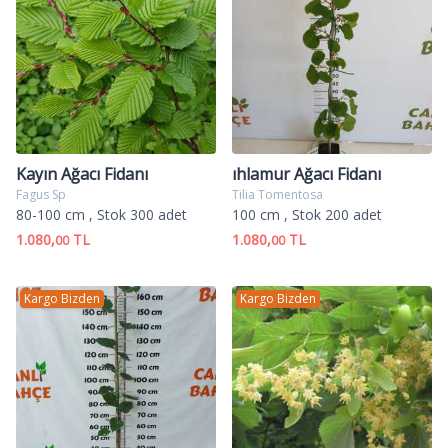
Kayın Ağacı Fidanı
ıhlamur Ağacı Fidanı
Fagus Sp
Tilia Tomentosa
80-100 cm
, Stok 300 adet
100 cm
, Stok 200 adet
1.080,
TL
1.080,
TL
00
00
Kargo Bizden
Kargo Bizden