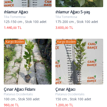
ıhlamur Ağacı
ıhlamur Ağacı 5-yaş
Tilia Tomentosa
Tilia Tomentosa
125-150 cm
, Stok 100 adet
175-200 cm
, Stok 100 adet
1.440,
TL
3.600,
TL
00
00
Kargo Bizden
Kargo Bizden
Çınar Ağacı Fidanı
Çınar Ağacı
Platanus Occidentalis
Platanus Occidentalis
100 cm
, Stok 500 adet
150 cm
, Stok 100 adet
960,
TL
1.200,
TL
00
00