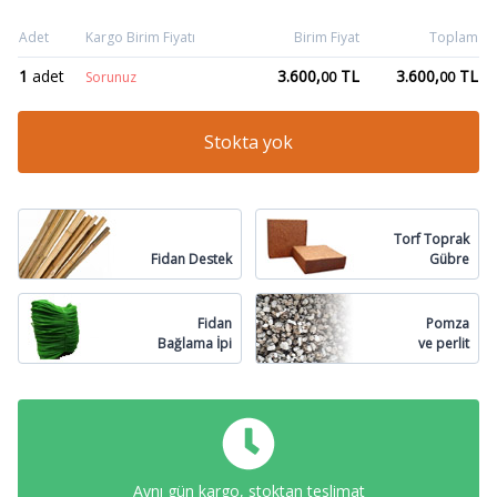
Adet
Kargo Birim Fiyatı
Birim Fiyat
Toplam
1
adet
3.600,
TL
3.600,
TL
Sorunuz
00
00
Stokta yok
Torf Toprak
Fidan Destek
Gübre
Fidan
Pomza
Bağlama İpi
ve perlit
Aynı gün kargo, stoktan teslimat