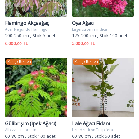
Flamingo Akçaağaç
Oya Ağacı
Acer Negundo Flamingo
Lagerstromia indica
200-250 cm
, Stok 5 adet
175-200 cm
, Stok 100 adet
6.000,
TL
3.000,
TL
00
00
Kargo Bizden
Kargo Bizden
Gülibrişim (İpek Ağacı)
Lale Ağacı Fidanı
Albizzia julibrissin
Liriodendron Tulipifera
60-80 cm
, Stok 100 adet
60-80 cm
, Stok 50 adet