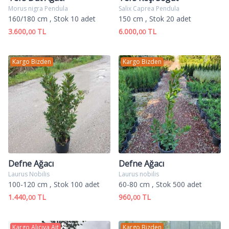
Morus nigra Pendula
Salix Caprea Pendula
160/180 cm
, Stok 10 adet
150 cm
, Stok 20 adet
3.600,
TL
6.000,
TL
00
00
Kargo Bizden
Kargo Bizden
Defne Ağacı
Defne Ağacı
Laurus Nobilis
Laurus nobilis
100-120 cm
, Stok 100 adet
60-80 cm
, Stok 500 adet
1.440,
TL
960,
TL
00
00
Kargo Alıcıya Ait
Kargo Bizden