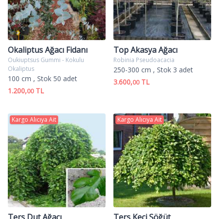
Okaliptus Ağacı Fidanı
Top Akasya Ağacı
Oukiuptsus Gummi - Kokulu
Robinia Pseudoacacia
Okaliptus
250-300 cm
, Stok 3 adet
100 cm
, Stok 50 adet
3.600,
TL
00
1.200,
TL
00
Kargo Alıcıya Ait
Kargo Alıcıya Ait
Ters Dut Ağacı
Ters Keçi Söğüt