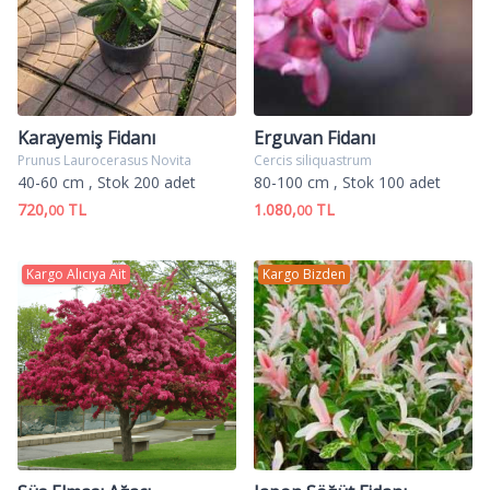
Karayemiş Fidanı
Erguvan Fidanı
Prunus Laurocerasus Novita
Cercis siliquastrum
40-60 cm
, Stok 200 adet
80-100 cm
, Stok 100 adet
720,
TL
1.080,
TL
00
00
Kargo Alıcıya Ait
Kargo Bizden