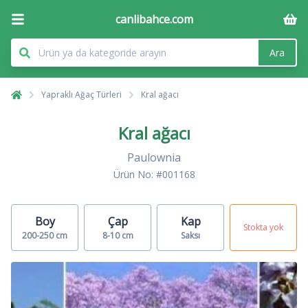
canlibahce.com
Ara
Yapraklı Ağaç Türleri
Kral ağacı
Kral ağacı
Paulownia
Ürün No: #001168
Boy
Çap
Kap
Stokta yok
200-250 cm
8-10 cm
Saksı