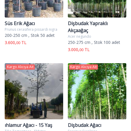
Süs Erik Ağacı
Dişbudak Yapraklı
Prunus cerasifera pissardi nigra
Akçaağaç
200-250 cm
, Stok 50 adet
Acer negundo
250-275 cm
, Stok 100 adet
3.600,
TL
00
3.000,
TL
00
Kargo Alıcıya Ait
Kargo Alıcıya Ait
ıhlamur Ağacı - 15 Yaş
Dişbudak Ağacı