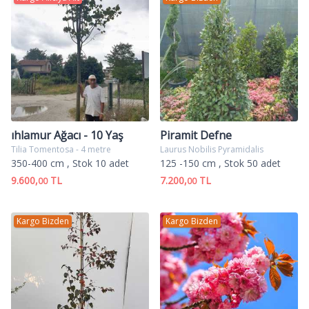
ıhlamur Ağacı - 10 Yaş
Piramit Defne
Tilia Tomentosa - 4 metre
Laurus Nobilis Pyramidalis
350-400 cm
, Stok 10 adet
125 -150 cm
, Stok 50 adet
9.600,
TL
7.200,
TL
00
00
Kargo Bizden
Kargo Bizden