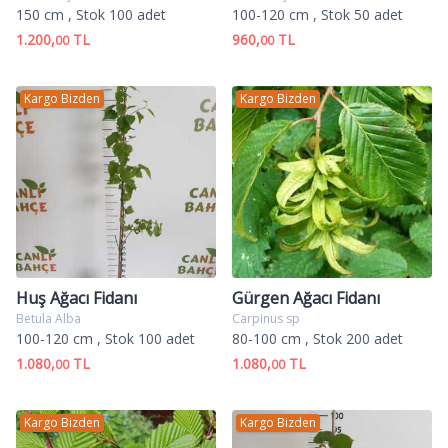
150 cm
, Stok 100 adet
100-120 cm
, Stok 50 adet
1.200,
TL
960,
TL
00
00
Kargo Bizden
Kargo Bizden
Huş Ağacı Fidanı
Gürgen Ağacı Fidanı
Betula Alba
Carpinus sp
100-120 cm
, Stok 100 adet
80-100 cm
, Stok 200 adet
1.080,
TL
1.080,
TL
00
00
Kargo Bizden
Kargo Bizden