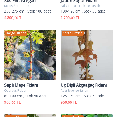
Süs Elması Ağacı
Japon Söğüt Fidanı
Malus floribunda
Salix İntegra Hakuro Nishiki
250-275 cm
, Stok 100 adet
100-120 cm
, Stok 50 adet
4.800,
TL
1.200,
TL
00
00
Kargo Bizden
Kargo Bizden
Saplı Meşe Fidanı
Üç Dişli Akçaağaç Fidanı
Quercus Robur
Acer buergerianum
80-100 cm
, Stok 50 adet
125-150 cm
, Stok 50 adet
960,
TL
960,
TL
00
00