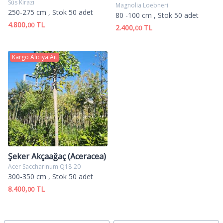
Süs Kirazı
Magnolia Loebneri
250-275 cm
, Stok 50 adet
80 -100 cm
, Stok 50 adet
4.800,
TL
00
2.400,
TL
00
Kargo Alıcıya Ait
Şeker Akçaağaç (Aceracea)
Acer Saccharinum Q18-20
300-350 cm
, Stok 50 adet
8.400,
TL
00