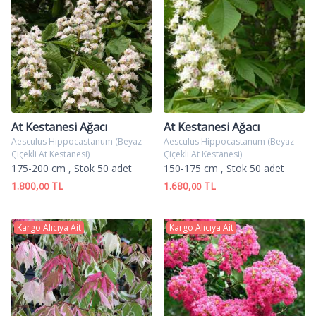
At Kestanesi Ağacı
At Kestanesi Ağacı
Aesculus Hippocastanum (Beyaz
Aesculus Hippocastanum (Beyaz
Çiçekli At Kestanesi)
Çiçekli At Kestanesi)
175-200 cm
, Stok 50 adet
150-175 cm
, Stok 50 adet
1.800,
TL
1.680,
TL
00
00
Kargo Alıcıya Ait
Kargo Alıcıya Ait