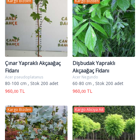
Kargo Bizden
Kargo Bizden
Çınar Yapraklı Akçaağaç
Dişbudak Yapraklı
Fidanı
Akçaağaç Fidanı
Acer pseudoplatanus
Acer Negundo
80-100 cm
, Stok 200 adet
60-80 cm
, Stok 200 adet
960,
TL
960,
TL
00
00
Kargo Bizden
Kargo Alıcıya Ait