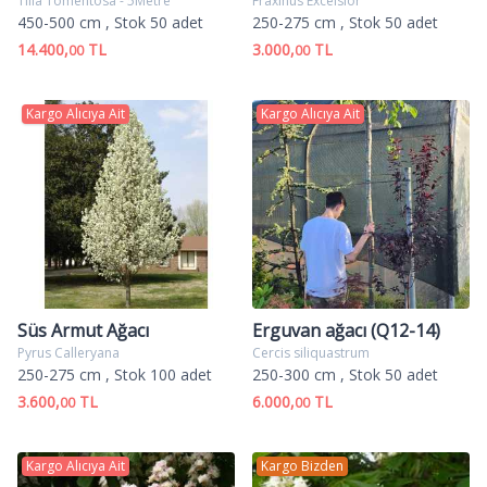
Tilia Tomentosa - 5Metre
Fraxinus Excelsior
450-500 cm
, Stok 50 adet
250-275 cm
, Stok 50 adet
14.400,
TL
3.000,
TL
00
00
Kargo Alıcıya Ait
Kargo Alıcıya Ait
Süs Armut Ağacı
Erguvan ağacı (Q12-14)
Pyrus Calleryana
Cercis siliquastrum
250-275 cm
, Stok 100 adet
250-300 cm
, Stok 50 adet
3.600,
TL
6.000,
TL
00
00
Kargo Alıcıya Ait
Kargo Bizden