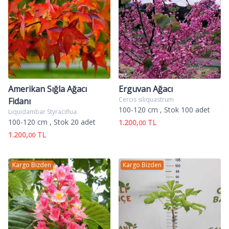
Amerikan Sığla Ağacı
Erguvan Ağacı
Cercis siliquastrum
Fidanı
100-120 cm
, Stok 100 adet
Liquidambar Styraciflua
100-120 cm
, Stok 20 adet
1.200,
TL
00
1.200,
TL
00
Kargo Bizden
Kargo Bizden