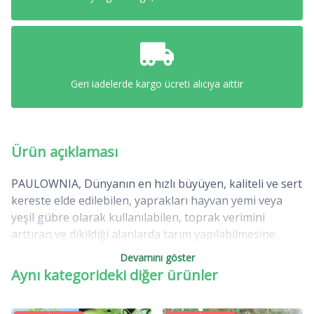
Geri iadelerde kargo ücreti alıcıya aittir
Ürün açıklaması
PAULOWNIA, Dünyanın en hızlı büyüyen, kaliteli ve sert
kereste elde edilebilen, yaprakları hayvan yemi veya
yeşil gübre olarak kullanılabilen, toprak verimini
arttıran ve dikildiği alanlarda tarım yapılabilmesine
imkan veren, hava kirliliğini önleyen, iklim yumuşatıcı
Devamını göster
etkisi olan çok yönlü bir ağaçtır. Anavatanı Çin olan
Aynı kategorideki diğer ürünler
Paulownia ağacı dikildiği yıl 8-8.5 mt. Boylara ulaşabilen
bir ağaçtır. Bir yılda 10,38 mt. büyüyen Paulownia