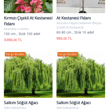
Kırmızı Çiçekli At Kestanesi
At Kestanesi Fidanı
Aesculus Hippocastanum (Beyaz
Fidanı
Çiçekli At Kestanesi)
Aesculus x carnea
60-80 cm
, Stok 10 adet
150 cm
, Stok 100 adet
960,
TL
00
3.000,
TL
00
Kargo Bizden
Kargo Bizden
Salkım Söğüt Ağacı
Salkım Söğüt Ağacı
Salix babylonica
Salix babylonica