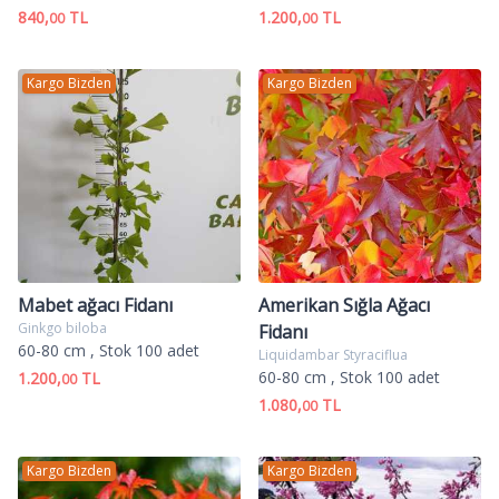
840,
TL
1.200,
TL
00
00
Kargo Bizden
Kargo Bizden
Mabet ağacı Fidanı
Amerikan Sığla Ağacı
Ginkgo biloba
Fidanı
60-80 cm
, Stok 100 adet
Liquidambar Styraciflua
60-80 cm
, Stok 100 adet
1.200,
TL
00
1.080,
TL
00
Kargo Bizden
Kargo Bizden