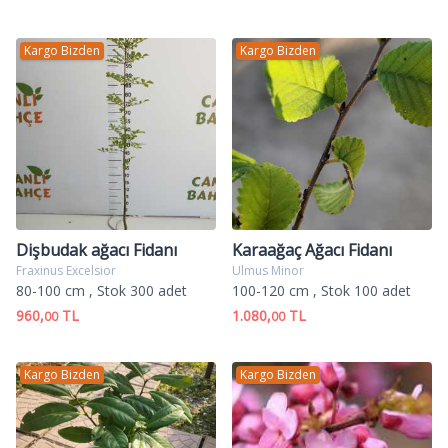
Kargo Bizden
Kargo Bizden
Dişbudak ağacı Fidanı
Karaağaç Ağacı Fidanı
Fraxinus Excelsior
Ulmus Minor
80-100 cm
, Stok 300 adet
100-120 cm
, Stok 100 adet
960,
TL
1.080,
TL
00
00
Kargo Bizden
Kargo Bizden