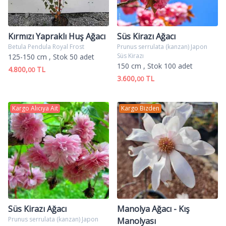
Kırmızı Yapraklı Huş Ağacı
Süs Kirazı Ağacı
Betula Pendula Royal Frost
Prunus serrulata (kanzan) Japon
Süs Kirazı
125-150 cm
, Stok 50 adet
150 cm
, Stok 100 adet
4.800,
TL
00
3.600,
TL
00
Kargo Alıcıya Ait
Kargo Bizden
Süs Kirazı Ağacı
Manolya Ağacı - Kış
Prunus serrulata (kanzan) Japon
Manolyası