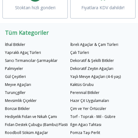
Stoktan hizli gonderi
Fiyatlara KDV dahildir!
Tüm Kategoriler
İthal Bitkiler
İbreli Ağaçlar & Çam Türleri
Yapraklı Ağaç Türleri
Çalı Türleri
Sarıcı Tırmanıcılar-Şarmaşıklar
Dekoratif & Şekilli Bitkiler
Palmiyeler
Dekoratif Zeytin Ağaçları
Gül Çeşitleri
Yaşlı Mevye Ağaçları (4-6 yaş)
Meyve Ağaçları
Kaktüs Grubu
Turunçgiller
Perennial Bitkiler
Mevsimlik Çiçekler
Hazır Çit Uygulamaları
Bonzai Bitkiler
Çim ve Yer Örtücüler
Hediyelik Fidan ve Nikah Çamı
Torf - Toprak - Mil - Gübre
Fidan Destek Çubuğu (Bambu) Plastik Bağlama İpi
Ilgın Ağacı Tahtası
Roodboll Söküm Ağaçlar
Pomza Taşı Perlit