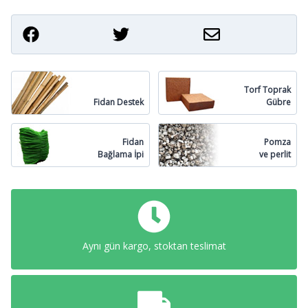
Torf Toprak
Fidan Destek
Gübre
Fidan
Pomza
Bağlama İpi
ve perlit
Aynı gün kargo, stoktan teslimat