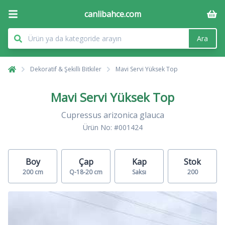
canlibahce.com
Ara
Dekoratif & Şekilli Bitkiler
Mavi Servi Yüksek Top
Mavi Servi Yüksek Top
Cupressus arizonica glauca
Ürün No: #001424
Boy
Çap
Kap
Stok
200 cm
Q-18-20 cm
Saksı
200