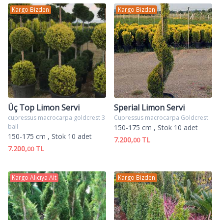
Kargo Bizden
Kargo Bizden
Üç Top Limon Servi
Sperial Limon Servi
cupressus macrocarpa goldcrest 3
Cupressus macrocarpa Goldcrest
ball
150-175 cm
, Stok 10 adet
150-175 cm
, Stok 10 adet
7.200,
TL
00
7.200,
TL
00
Kargo Alıcıya Ait
Kargo Bizden