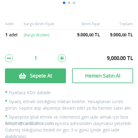
Adet
Kargo Birim Fiyatı
Birim Fiyat
Toplam
1
adet
9.000,
TL
9.000,
TL
(Kargo Bizden)
00
00
9,000.00
TL
Sepete At
Hemen Satın Al
*
Fiyatlara KDV dahildir.
*
Sipariş etmek istediğiniz miktarı belirtin. Hesaplanan ücreti
görün. Sepete atıp alışverişe devam edin ya da hemen satın alın.
*
Siparişinizi iptal etmek ve ödemenizi geri iade almak için bize
iletisim@canlibahce.com
eposta adresinden ulaşmanız yeterlidir.
Ödemiş olduğunuz bedeli en gec 3 is günü içinde geri iade
alabilirsiniz.