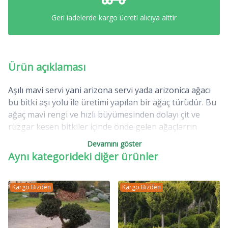
Geri iadelerde kargo ücreti alıcıya aittir
Ürün açıklaması
Aşılı mavi servi yani arizona servi yada arizonica ağacı
bu bitki aşı yolu ile üretimi yapılan bir ağaç türüdür. Bu
ağaç mavi rengi ve hızlı büyümesinden dolayı çit ve
rüzgar kesen bitkiler içinde önde gelen ağaçlarrın
başında gelir. Ayrıca , toz , rüzgar , ses kesme özelliğide
Devamını göster
vardır. Makas ile budanarak dekoratif şekiller verilen
Aynı kategorideki diğer ürünler
bitkilerin başında gelir.
Kargo Bizden
Kargo Bizden
Aşılı mavi servi latince ismi Cupressus arizonica glauca
olan bu ağaç mavi rengi ile ilgi odağı olur.Çit ve rüzgar