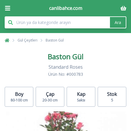
canlibahce.com
Ara
Gül Çeşitleri
Baston Gül
Baston Gül
Standard Roses
Ürün No: #000783
Boy
Çap
Kap
Stok
80-100 cm
20-30 cm
Saksı
5