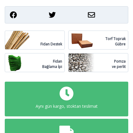
Torf Toprak
Fidan Destek
Gübre
Fidan
Pomza
Bağlama İpi
ve perlit
Aynı gün kargo, stoktan teslimat