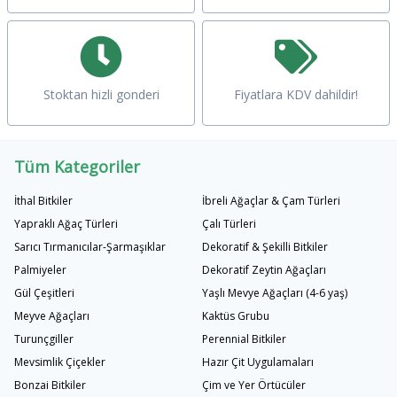
Stoktan hizli gonderi
Fiyatlara KDV dahildir!
Tüm Kategoriler
İthal Bitkiler
İbreli Ağaçlar & Çam Türleri
Yapraklı Ağaç Türleri
Çalı Türleri
Sarıcı Tırmanıcılar-Şarmaşıklar
Dekoratif & Şekilli Bitkiler
Palmiyeler
Dekoratif Zeytin Ağaçları
Gül Çeşitleri
Yaşlı Mevye Ağaçları (4-6 yaş)
Meyve Ağaçları
Kaktüs Grubu
Turunçgiller
Perennial Bitkiler
Mevsimlik Çiçekler
Hazır Çit Uygulamaları
Bonzai Bitkiler
Çim ve Yer Örtücüler