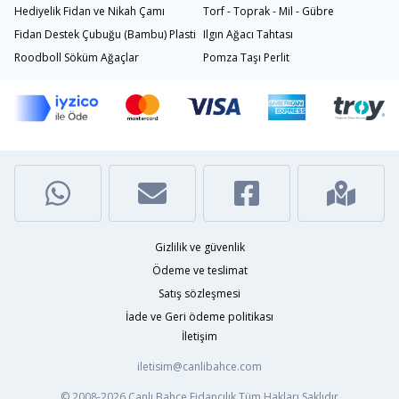
Hediyelik Fidan ve Nikah Çamı
Torf - Toprak - Mil - Gübre
Fidan Destek Çubuğu (Bambu) Plastik Bağlama İpi
Ilgın Ağacı Tahtası
Roodboll Söküm Ağaçlar
Pomza Taşı Perlit
Gizlilik ve güvenlik
Ödeme ve teslimat
Satış sözleşmesi
İade ve Geri ödeme politikası
İletişim
iletisim@canlibahce.com
© 2008-2026
Canlı Bahçe Fidancılık
Tüm Hakları Saklıdır