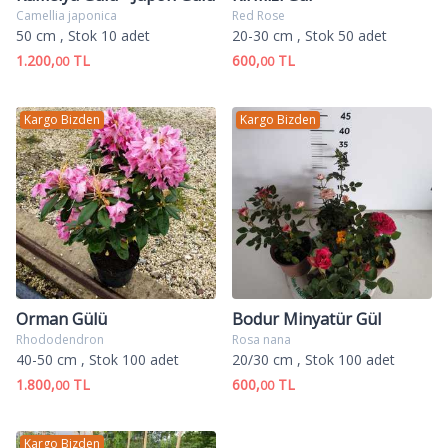
Camellia japonica
Red Rose
50 cm
, Stok 10 adet
20-30 cm
, Stok 50 adet
1.200,
TL
600,
TL
00
00
Kargo Bizden
Kargo Bizden
Orman Gülü
Bodur Minyatür Gül
Rhododendron
Rosa nana
40-50 cm
, Stok 100 adet
20/30 cm
, Stok 100 adet
1.800,
TL
600,
TL
00
00
Kargo Bizden