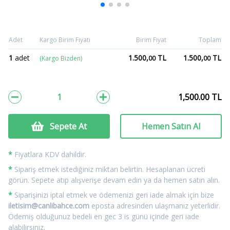
Adet
Kargo Birim Fiyatı
Birim Fiyat
Toplam
1
adet
1.500,
TL
1.500,
TL
(Kargo Bizden)
00
00
1,500.00
TL
Sepete At
Hemen Satın Al
*
Fiyatlara KDV dahildir.
*
Sipariş etmek istediğiniz miktarı belirtin. Hesaplanan ücreti
görün. Sepete atıp alışverişe devam edin ya da hemen satın alın.
*
Siparişinizi iptal etmek ve ödemenizi geri iade almak için bize
iletisim@canlibahce.com
eposta adresinden ulaşmanız yeterlidir.
Ödemiş olduğunuz bedeli en gec 3 is günü içinde geri iade
alabilirsiniz.