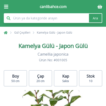
canlibahce.com
Ara
Gül Çeşitleri
Kamelya Gülü - Japon Gülü
Kamelya Gülü - Japon Gülü
Camellia japonica
Ürün No: #001005
Boy
Çap
Kap
Stok
50 cm
20 cm
Saksı
10