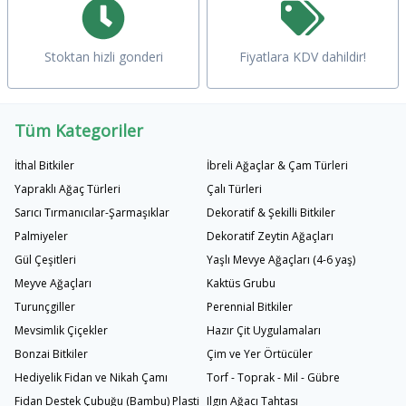
Stoktan hizli gonderi
Fiyatlara KDV dahildir!
Tüm Kategoriler
İthal Bitkiler
İbreli Ağaçlar & Çam Türleri
Yapraklı Ağaç Türleri
Çalı Türleri
Sarıcı Tırmanıcılar-Şarmaşıklar
Dekoratif & Şekilli Bitkiler
Palmiyeler
Dekoratif Zeytin Ağaçları
Gül Çeşitleri
Yaşlı Mevye Ağaçları (4-6 yaş)
Meyve Ağaçları
Kaktüs Grubu
Turunçgiller
Perennial Bitkiler
Mevsimlik Çiçekler
Hazır Çit Uygulamaları
Bonzai Bitkiler
Çim ve Yer Örtücüler
Hediyelik Fidan ve Nikah Çamı
Torf - Toprak - Mil - Gübre
Fidan Destek Çubuğu (Bambu) Plastik Bağlama İpi
Ilgın Ağacı Tahtası