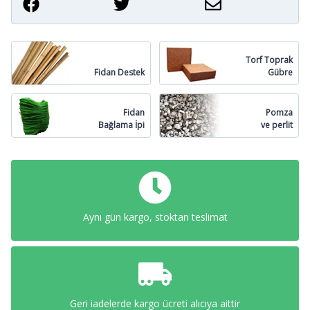
Torf Toprak
Fidan Destek
Gübre
Fidan
Pomza
Bağlama İpi
ve perlit
Aynı gün kargo, stoktan teslimat
Geri iadelerde kargo ücreti alıcıya aittir