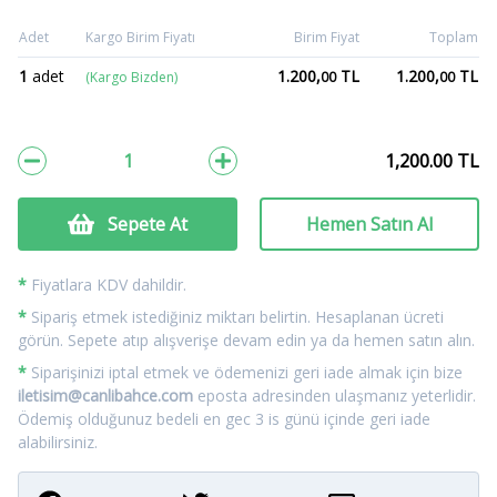
Adet
Kargo Birim Fiyatı
Birim Fiyat
Toplam
1
adet
1.200,
TL
1.200,
TL
(Kargo Bizden)
00
00
1,200.00
TL
Sepete At
Hemen Satın Al
*
Fiyatlara KDV dahildir.
*
Sipariş etmek istediğiniz miktarı belirtin. Hesaplanan ücreti
görün. Sepete atıp alışverişe devam edin ya da hemen satın alın.
*
Siparişinizi iptal etmek ve ödemenizi geri iade almak için bize
iletisim@canlibahce.com
eposta adresinden ulaşmanız yeterlidir.
Ödemiş olduğunuz bedeli en gec 3 is günü içinde geri iade
alabilirsiniz.