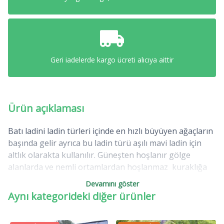
Geri iadelerde kargo ücreti alıcıya aittir
Ürün açıklaması
Batı ladini ladin türleri içinde en hızlı büyüyen ağaçların
başında gelir ayrıca bu ladin türü aşılı mavi ladin için
altlık olarakta kullanılır. Güneşten hoşlanır gölge
alanlarda ve nemli ortamlardan hoşlanmaz kuraklığa
karşı dayanıklıdır. soğuk havaları sever ülkemizin bir
Devamını göster
çok yerinde yetişir. Nemli ortamlarda mantar
Aynı kategorideki diğer ürünler
hastalığına yakalanma riski yüksektir. Ayrıca herdem
yeşil bir ağaç olduğundan kış aylarındada çok güzel