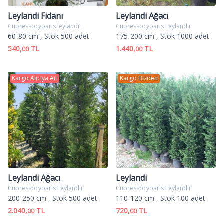
Leylandi Fidanı
Leylandi Ağacı
Cupressocyparis leylandii
Cupressocyparis Leylandii
60-80 cm
, Stok 500 adet
175-200 cm
, Stok 1000 adet
540,
TL
1.440,
TL
00
00
Kargo Alıcıya Ait
Kargo Bizden
Leylandi Ağacı
Leylandi
Cupressocyparis Leylandii
Cupressocyparıs Leylandii
200-250 cm
, Stok 500 adet
110-120 cm
, Stok 100 adet
2.040,
TL
720,
TL
00
00