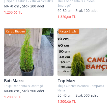
Juniperus sabina - Yatık Ardıç Bitkisi
Thuja occidentalis 'Golden
Smaragd'
60-70 cm
, Stok 200 adet
60-80 cm
, Stok 100 adet
1.200,
TL
00
1.320,
TL
00
Kargo Bizden
Kargo Bizden
Batı Mazısı
Top Mazı
Thuja Occidentalis Smaragd
Thuja Orientalis Aurea Compacta
Nana
60-80 cm
, Stok 500 adet
30-40 cm
, Stok 500 adet
1.200,
TL
00
1.200,
TL
00