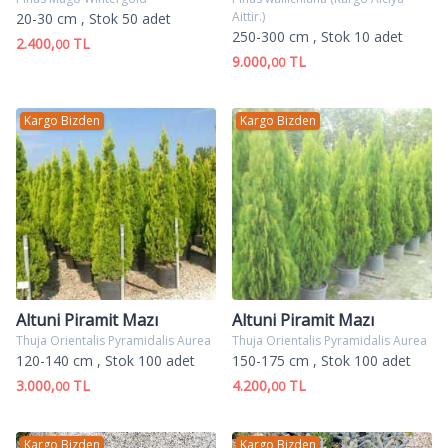
Aittir.)
20-30 cm
, Stok 50 adet
250-300 cm
, Stok 10 adet
2.400,
TL
00
9.000,
TL
00
Kargo Bizden
Kargo Bizden
Altuni Piramit Mazı
Altuni Piramit Mazı
Thuja Orientalis Pyramidalis Aurea
Thuja Orientalis Pyramidalis Aurea
120-140 cm
, Stok 100 adet
150-175 cm
, Stok 100 adet
3.000,
TL
4.200,
TL
00
00
Kargo Bizden
Kargo Bizden