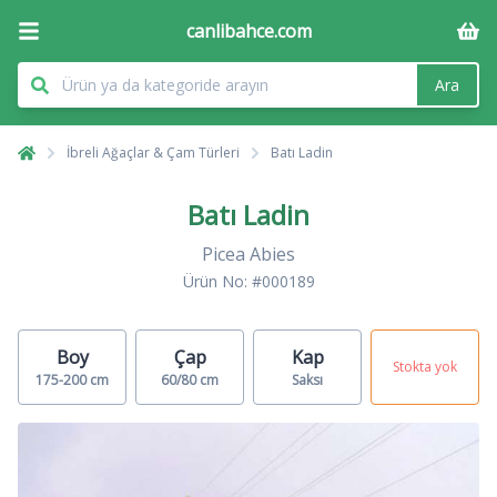
canlibahce.com
Ara
İbreli Ağaçlar & Çam Türleri
Batı Ladin
Batı Ladin
Picea Abies
Ürün No: #000189
Boy
Çap
Kap
Stokta yok
175-200 cm
60/80 cm
Saksı