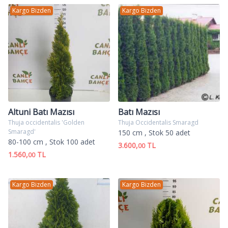
Kargo Bizden
Kargo Bizden
Altuni Batı Mazısı
Batı Mazısı
Thuja occidentalis 'Golden
Thuja Occidentalis Smaragd
Smaragd'
150 cm
, Stok 50 adet
80-100 cm
, Stok 100 adet
3.600,
TL
00
1.560,
TL
00
Kargo Bizden
Kargo Bizden