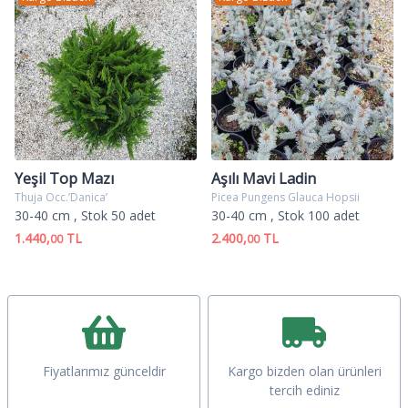
Yeşil Top Mazı
Aşılı Mavi Ladin
Thuja Occ.’Danica’
Picea Pungens Glauca Hopsii
30-40 cm
, Stok 50 adet
30-40 cm
, Stok 100 adet
1.440,
TL
2.400,
TL
00
00
Fiyatlarımız günceldir
Kargo bizden olan ürünleri
tercih ediniz