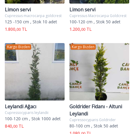
Limon servi
Limon servi
Cupressus macrocarpa goldcrest
Cupressus Macrocarpa Goldcrest
125 -150 cm
, Stok 10 adet
100-120 cm
, Stok 50 adet
1.800,
TL
1.200,
TL
00
00
Kargo Bizden
Kargo Bizden
Leylandi Ağacı
Goldrider Fidanı - Altuni
Cupressocyparis leylandii
Leylandi
100-120 cm
, Stok 1000 adet
Cupressocyparis Goldrider
80-100 cm
, Stok 50 adet
840,
TL
00
1.080,
TL
00