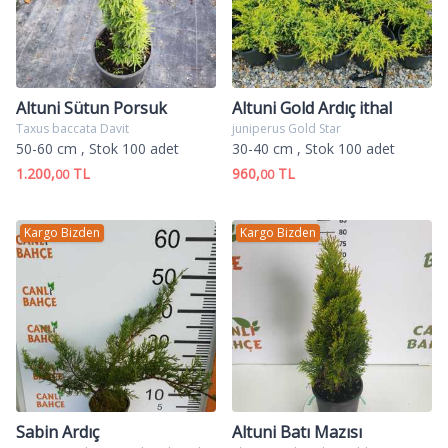
Altuni Sütun Porsuk
Altuni Gold Ardıç ithal
Taxus baccata Davit
juniperus Gold Star
50-60 cm
, Stok 100 adet
30-40 cm
, Stok 100 adet
1.200,
TL
960,
TL
00
00
Kargo Bizden
Kargo Bizden
Sabin Ardıç
Altuni Batı Mazısı