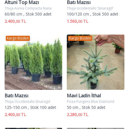
Altuni Top Mazı
Batı Mazısı
Thuja Aurea Compacta Nana
Thuja occidentalis 'Smaragd'
60/80 cm
, Stok 500 adet
100/120 cm
, Stok 500 adet
2.400,
TL
1.560,
TL
00
00
Kargo Bizden
Kargo Bizden
Batı Mazısı
Mavi Ladin İthal
Thuja Occidentalis Smaragd
Picea Pungens Blue Diamond
125-150 cm
, Stok 100 adet
50 cm
, Stok 50 adet
2.400,
TL
2.280,
TL
00
00