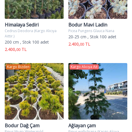
Himalaya Sediri
Bodur Mavi Ladin
Cedrus Deodora (Kargo Alıcıya
Picea Pungens Glauca Nana
Aittir.)
20-25 cm
, Stok 100 adet
200 cm
, Stok 100 adet
2.400,
TL
00
2.400,
TL
00
Kargo Bizden
Kargo Alıcıya Ait
Bodur Dağ Çam
Ağlayan çam
Pinus Mugo Wintergold
Pinus wallichiana (Kargo Alcıya