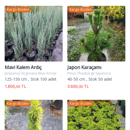
Kargo Bizden
Kargo Bizden
Mavi Kalem Ardıç
Japon Karaçamı
Juniperus Virginiana Blue Arrow
Pinus Thunbergii Sayanora
125-150 cm
, Stok 100 adet
40-50 cm
, Stok 50 adet
1.800,
TL
3.600,
TL
00
00
Kargo Bizden
Kargo Bizden