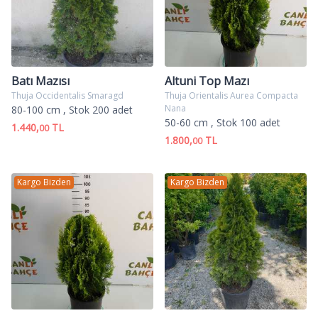
Batı Mazısı
Altuni Top Mazı
Thuja Occidentalis Smaragd
Thuja Orientalis Aurea Compacta
Nana
80-100 cm
, Stok 200 adet
50-60 cm
, Stok 100 adet
1.440,
TL
00
1.800,
TL
00
Kargo Bizden
Kargo Bizden