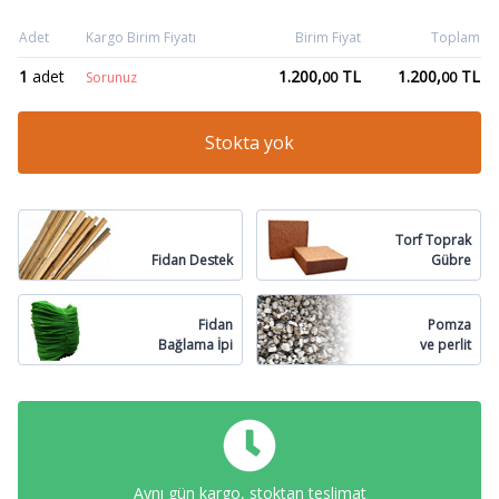
Adet
Kargo Birim Fiyatı
Birim Fiyat
Toplam
1
adet
1.200,
TL
1.200,
TL
Sorunuz
00
00
Stokta yok
Torf Toprak
Fidan Destek
Gübre
Fidan
Pomza
Bağlama İpi
ve perlit
Aynı gün kargo, stoktan teslimat