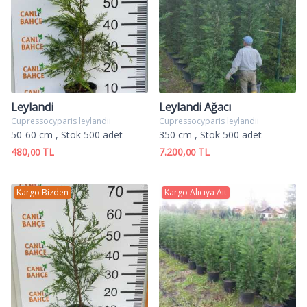
Leylandi
Leylandi Ağacı
Cupressocyparis leylandii
Cupressocyparis leylandii
50-60 cm
, Stok 500 adet
350 cm
, Stok 500 adet
480,
TL
7.200,
TL
00
00
Kargo Bizden
Kargo Alıcıya Ait