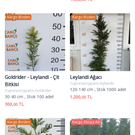
Kargo Bizden
Kargo Bizden
Goldrider - Leylandi - Çit
Leylandi Ağacı
Cupressocyparis leylandii
Bitkisi
120-140 cm
, Stok 1000 adet
Cupressocyparis Goldrider
30-40 cm
, Stok 100 adet
1.200,
TL
00
300,
TL
00
Kargo Bizden
Kargo Alıcıya Ait