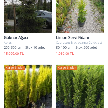
Göknar Ağacı
Limon Servi Fidanı
Abies
Cupressus Macrocarpa Goldcrest
250-300 cm
, Stok 10 adet
80-100 cm
, Stok 500 adet
18.000,
TL
1.080,
TL
00
00
Kargo Bizden
Kargo Bizden