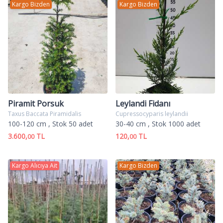
Kargo Bizden
Kargo Bizden
Piramit Porsuk
Leylandi Fidanı
Taxus Baccata Piramidalis
Cupressocyparis leylandii
100-120 cm
, Stok 50 adet
30-40 cm
, Stok 1000 adet
3.600,
TL
120,
TL
00
00
Kargo Alıcıya Ait
Kargo Bizden