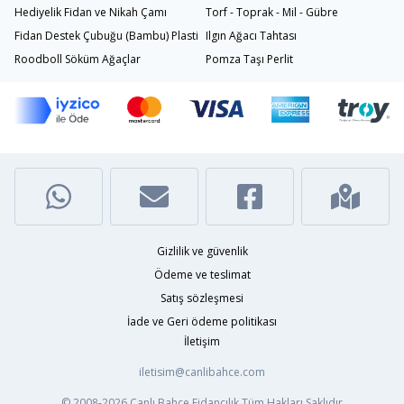
Hediyelik Fidan ve Nikah Çamı
Torf - Toprak - Mil - Gübre
Fidan Destek Çubuğu (Bambu) Plastik Bağlama İpi
Ilgın Ağacı Tahtası
Roodboll Söküm Ağaçlar
Pomza Taşı Perlit
Gizlilik ve güvenlik
Ödeme ve teslimat
Satış sözleşmesi
İade ve Geri ödeme politikası
İletişim
iletisim@canlibahce.com
© 2008-2026
Canlı Bahçe Fidancılık
Tüm Hakları Saklıdır