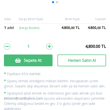
Adet
Kargo Birim Fiyatı
Birim Fiyat
Toplam
1
adet
4.800,
TL
4.800,
TL
(Kargo Bizden)
00
00
4,800.00
TL
Sepete At
Hemen Satın Al
*
Fiyatlara KDV dahildir.
*
Sipariş etmek istediğiniz miktarı belirtin. Hesaplanan ücreti
görün. Sepete atıp alışverişe devam edin ya da hemen satın alın.
*
Siparişinizi iptal etmek ve ödemenizi geri iade almak için bize
iletisim@canlibahce.com
eposta adresinden ulaşmanız yeterlidir.
Ödemiş olduğunuz bedeli en gec 3 is günü içinde geri iade
alabilirsiniz.