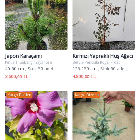
Japon Karaçamı
Kırmızı Yapraklı Huş Ağacı
Pinus Thunbergii Sayanora
Betula Pendula Royal Frost
40-50 cm
, Stok 50 adet
125-150 cm
, Stok 50 adet
3.600,
TL
4.800,
TL
00
00
Kargo Bizden
Kargo Bizden