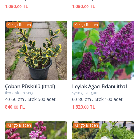
1.080,
TL
1.080,
TL
00
00
Kargo Bizden
Kargo Bizden
Çoban Püskülü (ithal)
Leylak Ağacı Fidanı ithal
İlex Golden King
Syringa vulgaris
40-60 cm
, Stok 500 adet
60-80 cm
, Stok 100 adet
840,
TL
1.320,
TL
00
00
Kargo Bizden
Kargo Bizden