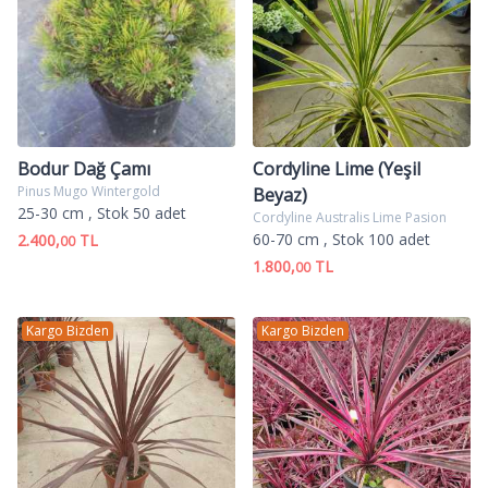
Bodur Dağ Çamı
Cordyline Lime (Yeşil
Pinus Mugo Wintergold
Beyaz)
25-30 cm
, Stok 50 adet
Cordyline Australis Lime Pasion
60-70 cm
, Stok 100 adet
2.400,
TL
00
1.800,
TL
00
Kargo Bizden
Kargo Bizden