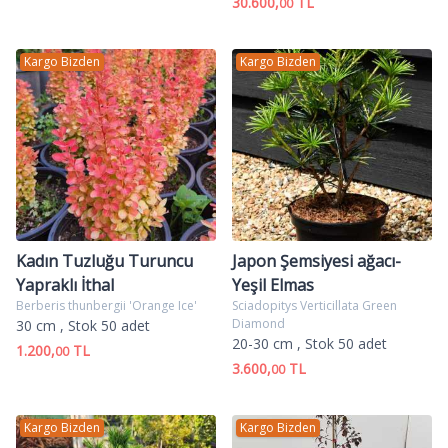
30.600,
TL
00
Kargo Bizden
Kargo Bizden
Kadın Tuzluğu Turuncu
Japon Şemsiyesi ağacı-
Yapraklı İthal
Yeşil Elmas
Berberis thunbergii 'Orange Ice'
Sciadopitys Verticillata Green
Diamond
30 cm
, Stok 50 adet
20-30 cm
, Stok 50 adet
1.200,
TL
00
3.600,
TL
00
Kargo Bizden
Kargo Bizden