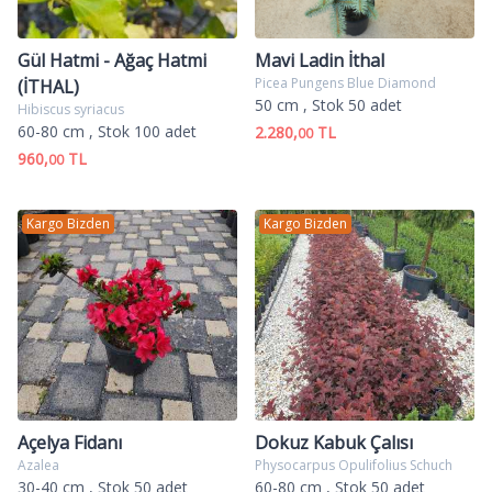
Gül Hatmi - Ağaç Hatmi
Mavi Ladin İthal
Picea Pungens Blue Diamond
(İTHAL)
50 cm
, Stok 50 adet
Hibiscus syriacus
60-80 cm
, Stok 100 adet
2.280,
TL
00
960,
TL
00
Kargo Bizden
Kargo Bizden
Açelya Fidanı
Dokuz Kabuk Çalısı
Azalea
Physocarpus Opulifolius Schuch
30-40 cm
, Stok 50 adet
60-80 cm
, Stok 50 adet