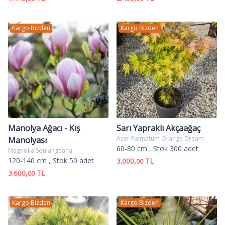
Kargo Bizden
Kargo Bizden
Manolya Ağacı - Kış
Sarı Yapraklı Akçaağaç
Acer Palmatum Orange Dream
Manolyası
60-80 cm
, Stok 300 adet
Magnolia Soulangeana
120-140 cm
, Stok 50 adet
3.000,
TL
00
3.600,
TL
00
Kargo Bizden
Kargo Bizden