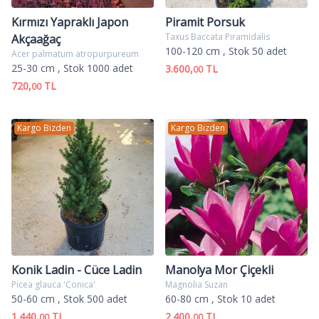
Kırmızı Yapraklı Japon
Piramit Porsuk
Taxus Baccata Piramidalis
Akçaağaç
100-120 cm
, Stok 50 adet
Acer palmatum atropurpureum
25-30 cm
, Stok 1000 adet
3.600,
TL
00
720,
TL
00
Kargo Bizden
Kargo Bizden
Konik Ladin - Cüce Ladin
Manolya Mor Çiçekli
Picea glauca 'Conica'
Magnolia Suzan
50-60 cm
, Stok 500 adet
60-80 cm
, Stok 10 adet
1.440,
TL
2.400,
TL
00
00