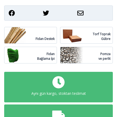
Torf Toprak
Fidan Destek
Gübre
Fidan
Pomza
Bağlama İpi
ve perlit
Aynı gün kargo, stoktan teslimat