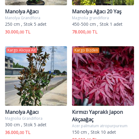
Manolya Ağacı
Manolya Ağacı 20 Yaş
Manolya Grandflora
Magnolia grandiflora
250 cm
, Stok 5 adet
450-500 cm
, Stok 1 adet
30.000,
TL
78.000,
TL
00
00
Kargo Alıcıya Ait
Kargo Bizden
Manolya Ağacı
Kırmızı Yapraklı Japon
Magnolia Grandiflora
Akçaağaç
300 cm
, Stok 5 adet
Acer palmatum atropurpureum
150 cm
, Stok 10 adet
36.000,
TL
00