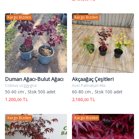
Kargo Bizden
Kargo Bizden
Duman Ağacı-Bulut Ağacı
Akçaağaç Çeşitleri
Cotinus coggygria
Acer Palmatum Mix
50-60 cm
, Stok 500 adet
60-80 cm
, Stok 100 adet
1.200,
TL
2.160,
TL
00
00
Kargo Bizden
Kargo Bizden