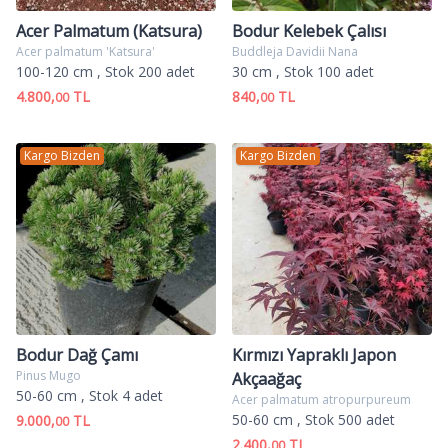
Acer Palmatum (Katsura)
Bodur Kelebek Çalısı
Acer palmatum 'Katsura'
Buddleja Davidii Nana
100-120 cm
, Stok 200 adet
30 cm
, Stok 100 adet
4.800,
TL
840,
TL
00
00
Kargo Bizden
Kargo Bizden
Bodur Dağ Çamı
Kırmızı Yapraklı Japon
Pinus Mugo
Akçaağaç
50-60 cm
, Stok 4 adet
Acer palmatum atropurpureum
50-60 cm
, Stok 500 adet
9.000,
TL
00
2.400,
TL
00