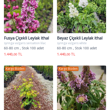
Fusya Çiçekli Leylak ithal
Beyaz Çiçekli Leylak ithal
syringa vulgaris sensation lilac
syringa vulgaris white
60-80 cm
, Stok 100 adet
60-80 cm
, Stok 100 adet
1.440,
TL
1.440,
TL
00
00
Kargo Bizden
Kargo Bizden