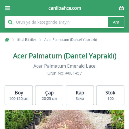
canlibahce.com
Ara
İthal Bitkiler
Acer Palmatum (Dantel Yapraklı)
Acer Palmatum (Dantel Yapraklı)
Acer Palmatum Emerald Lace
Ürün No: #001457
Boy
Çap
Kap
Stok
100-120 cm
20-25 cm
Saksı
100