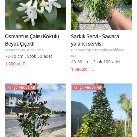
Osmantus Çalısı Kokulu
Sarkık Servi - Sawara
Beyaz Çiçekli
yalancı servisi
Osmanthus Burkwoodii
Chamaecyparis pisifera filifera
nana
70-80 cm
, Stok 50 adet
40-60 cm
, Stok 100 adet
1.200,
TL
00
1.080,
TL
00
Kargo Alıcıya Ait
Kargo Alıcıya Ait