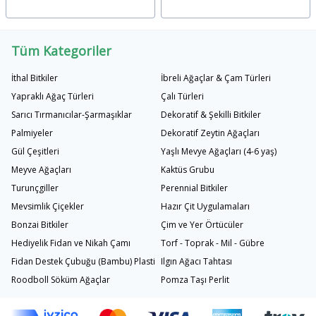
Tüm Kategoriler
İthal Bitkiler
İbreli Ağaçlar & Çam Türleri
Yapraklı Ağaç Türleri
Çalı Türleri
Sarıcı Tırmanıcılar-Şarmaşıklar
Dekoratif & Şekilli Bitkiler
Palmiyeler
Dekoratif Zeytin Ağaçları
Gül Çeşitleri
Yaşlı Mevye Ağaçları (4-6 yaş)
Meyve Ağaçları
Kaktüs Grubu
Turunçgiller
Perennial Bitkiler
Mevsimlik Çiçekler
Hazır Çit Uygulamaları
Bonzai Bitkiler
Çim ve Yer Örtücüler
Hediyelik Fidan ve Nikah Çamı
Torf - Toprak - Mil - Gübre
Fidan Destek Çubuğu (Bambu) Plastik Bağlama İpi
Ilgın Ağacı Tahtası
Roodboll Söküm Ağaçlar
Pomza Taşı Perlit