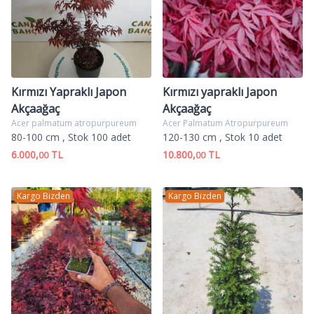
Kırmızı Yapraklı Japon
Kırmızı yapraklı Japon
Akçaağaç
Akçaağaç
Acer palmatum atropurpureum
Acer Palmatum Atropurpureum
80-100 cm
, Stok 100 adet
120-130 cm
, Stok 10 adet
6.000,
TL
10.800,
TL
00
00
Kargo Bizden
Kargo Bizden