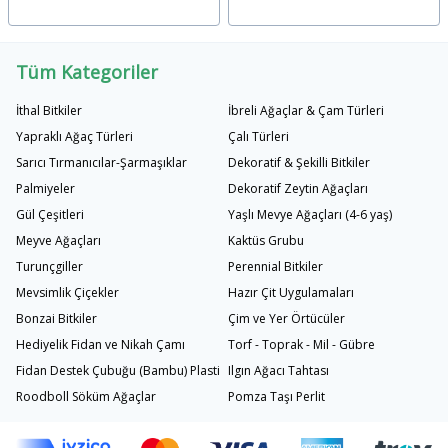
Tüm Kategoriler
İthal Bitkiler
İbreli Ağaçlar & Çam Türleri
Yapraklı Ağaç Türleri
Çalı Türleri
Sarıcı Tırmanıcılar-Şarmaşıklar
Dekoratif & Şekilli Bitkiler
Palmiyeler
Dekoratif Zeytin Ağaçları
Gül Çeşitleri
Yaşlı Mevye Ağaçları (4-6 yaş)
Meyve Ağaçları
Kaktüs Grubu
Turunçgiller
Perennial Bitkiler
Mevsimlik Çiçekler
Hazır Çit Uygulamaları
Bonzai Bitkiler
Çim ve Yer Örtücüler
Hediyelik Fidan ve Nikah Çamı
Torf - Toprak - Mil - Gübre
Fidan Destek Çubuğu (Bambu) Plastik Bağlama İpi
Ilgın Ağacı Tahtası
Roodboll Söküm Ağaçlar
Pomza Taşı Perlit