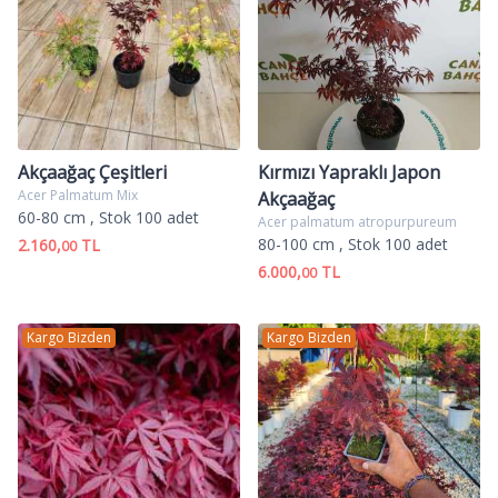
Akçaağaç Çeşitleri
Kırmızı Yapraklı Japon
Acer Palmatum Mix
Akçaağaç
60-80 cm
, Stok 100 adet
Acer palmatum atropurpureum
80-100 cm
, Stok 100 adet
2.160,
TL
00
6.000,
TL
00
Kargo Bizden
Kargo Bizden