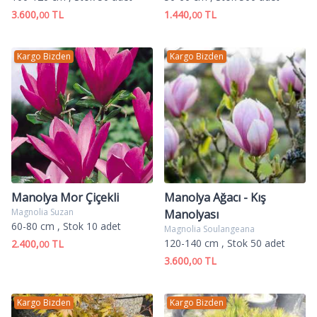
3.600,
TL
1.440,
TL
00
00
Kargo Bizden
Kargo Bizden
Manolya Mor Çiçekli
Manolya Ağacı - Kış
Magnolia Suzan
Manolyası
60-80 cm
, Stok 10 adet
Magnolia Soulangeana
120-140 cm
, Stok 50 adet
2.400,
TL
00
3.600,
TL
00
Kargo Bizden
Kargo Bizden