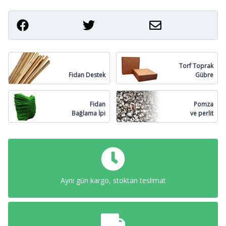
Torf Toprak
Fidan Destek
Gübre
Fidan
Pomza
Bağlama İpi
ve perlit
Aynı gün kargo, stoktan teslimat