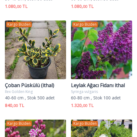
1.080,
TL
1.080,
TL
00
00
Kargo Bizden
Kargo Bizden
Çoban Püskülü (ithal)
Leylak Ağacı Fidanı ithal
İlex Golden King
Syringa vulgaris
40-60 cm
, Stok 500 adet
60-80 cm
, Stok 100 adet
840,
TL
1.320,
TL
00
00
Kargo Bizden
Kargo Bizden