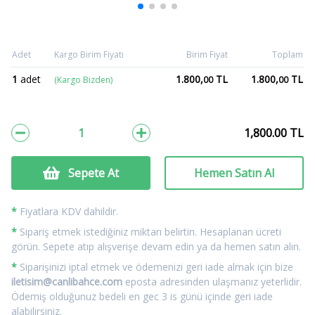
Adet
Kargo Birim Fiyatı
Birim Fiyat
Toplam
1
adet
1.800,
TL
1.800,
TL
(Kargo Bizden)
00
00
1,800.00
TL
Sepete At
Hemen Satın Al
*
Fiyatlara KDV dahildir.
*
Sipariş etmek istediğiniz miktarı belirtin. Hesaplanan ücreti
görün. Sepete atıp alışverişe devam edin ya da hemen satın alın.
*
Siparişinizi iptal etmek ve ödemenizi geri iade almak için bize
iletisim@canlibahce.com
eposta adresinden ulaşmanız yeterlidir.
Ödemiş olduğunuz bedeli en gec 3 is günü içinde geri iade
alabilirsiniz.