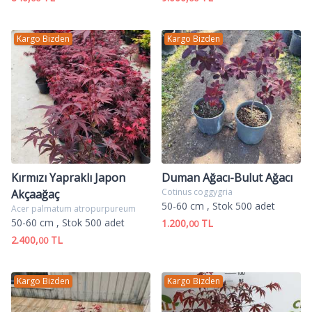
Kargo Bizden
Kargo Bizden
Kırmızı Yapraklı Japon
Duman Ağacı-Bulut Ağacı
Cotinus coggygria
Akçaağaç
50-60 cm
, Stok 500 adet
Acer palmatum atropurpureum
50-60 cm
, Stok 500 adet
1.200,
TL
00
2.400,
TL
00
Kargo Bizden
Kargo Bizden