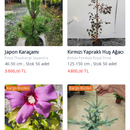
Japon Karaçamı
Kırmızı Yapraklı Huş Ağacı
Pinus Thunbergii Sayanora
Betula Pendula Royal Frost
40-50 cm
, Stok 50 adet
125-150 cm
, Stok 50 adet
3.600,
TL
4.800,
TL
00
00
Kargo Bizden
Kargo Bizden