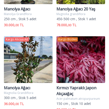
Manolya Ağacı
Manolya Ağacı 20 Yaş
Manolya Grandflora
Magnolia grandiflora
250 cm
, Stok 5 adet
450-500 cm
, Stok 1 adet
30.000,
TL
78.000,
TL
00
00
Kargo Alıcıya Ait
Kargo Bizden
Manolya Ağacı
Kırmızı Yapraklı Japon
Magnolia Grandiflora
Akçaağaç
300 cm
, Stok 5 adet
Acer palmatum atropurpureum
150 cm
, Stok 10 adet
36.000,
TL
00