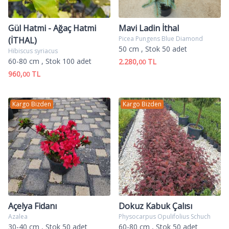
Gül Hatmi - Ağaç Hatmi
Mavi Ladin İthal
Picea Pungens Blue Diamond
(İTHAL)
50 cm
, Stok 50 adet
Hibiscus syriacus
60-80 cm
, Stok 100 adet
2.280,
TL
00
960,
TL
00
Kargo Bizden
Kargo Bizden
Açelya Fidanı
Dokuz Kabuk Çalısı
Azalea
Physocarpus Opulifolius Schuch
30-40 cm
, Stok 50 adet
60-80 cm
, Stok 50 adet