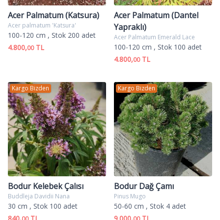
Acer Palmatum (Katsura)
Acer Palmatum (Dantel
Acer palmatum 'Katsura'
Yapraklı)
100-120 cm
, Stok 200 adet
Acer Palmatum Emerald Lace
100-120 cm
, Stok 100 adet
4.800,
TL
00
4.800,
TL
00
Kargo Bizden
Kargo Bizden
Bodur Kelebek Çalısı
Bodur Dağ Çamı
Buddleja Davidii Nana
Pinus Mugo
30 cm
, Stok 100 adet
50-60 cm
, Stok 4 adet
840,
TL
9.000,
TL
00
00