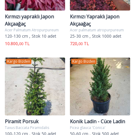
Kırmızı yapraklı Japon
Kırmızı Yapraklı Japon
Akçaağaç
Akçaağaç
Acer Palmatum Atropurpureum
Acer palmatum atropurpureum
120-130 cm
, Stok 10 adet
25-30 cm
, Stok 1000 adet
10.800,
TL
720,
TL
00
00
Kargo Bizden
Kargo Bizden
Piramit Porsuk
Konik Ladin - Cüce Ladin
Taxus Baccata Piramidalis
Picea glauca 'Conica'
100-120 cm
, Stok 50 adet
50-60 cm
, Stok 500 adet