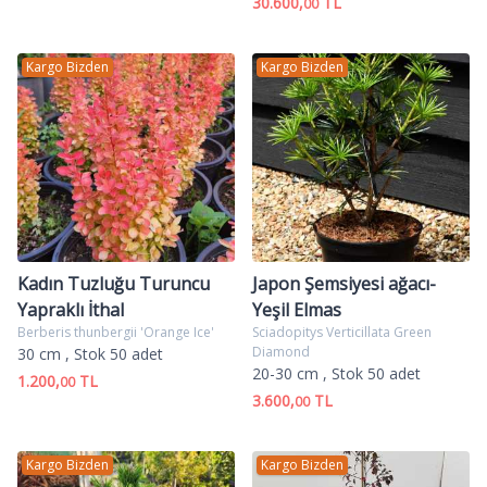
30.600,
TL
00
Kargo Bizden
Kargo Bizden
Kadın Tuzluğu Turuncu
Japon Şemsiyesi ağacı-
Yapraklı İthal
Yeşil Elmas
Berberis thunbergii 'Orange Ice'
Sciadopitys Verticillata Green
Diamond
30 cm
, Stok 50 adet
20-30 cm
, Stok 50 adet
1.200,
TL
00
3.600,
TL
00
Kargo Bizden
Kargo Bizden