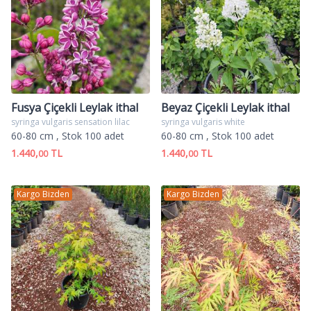
Fusya Çiçekli Leylak ithal
Beyaz Çiçekli Leylak ithal
syringa vulgaris sensation lilac
syringa vulgaris white
60-80 cm
, Stok 100 adet
60-80 cm
, Stok 100 adet
1.440,
TL
1.440,
TL
00
00
Kargo Bizden
Kargo Bizden