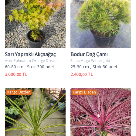
Sarı Yapraklı Akçaağaç
Bodur Dağ Çamı
Acer Palmatum Orange Dream
Pinus Mugo Wintergold
60-80 cm
, Stok 300 adet
25-30 cm
, Stok 50 adet
3.000,
TL
2.400,
TL
00
00
Kargo Bizden
Kargo Bizden