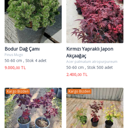
Bodur Dağ Çamı
Kırmızı Yapraklı Japon
Pinus Mugo
Akçaağaç
50-60 cm
, Stok 4 adet
Acer palmatum atropurpureum
50-60 cm
, Stok 500 adet
9.000,
TL
00
2.400,
TL
00
Kargo Bizden
Kargo Bizden