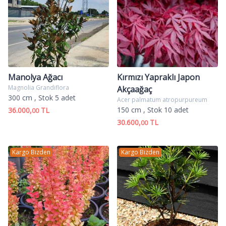
Manolya Ağacı
Kırmızı Yapraklı Japon
Magnolia Grandiflora
Akçaağaç
300 cm
, Stok 5 adet
Acer palmatum atropurpureum
150 cm
, Stok 10 adet
36.000,
TL
00
30.600,
TL
00
Kargo Bizden
Kargo Bizden