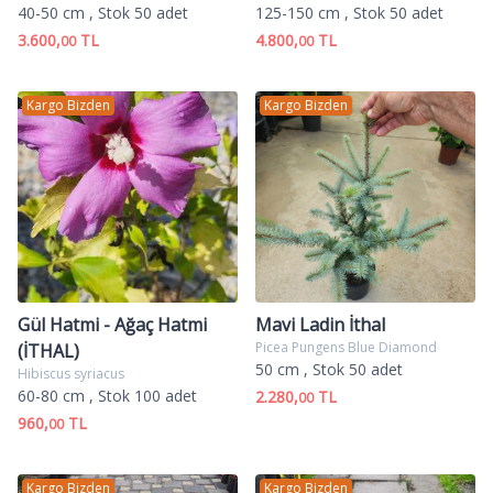
40-50 cm
, Stok 50 adet
125-150 cm
, Stok 50 adet
3.600,
TL
4.800,
TL
00
00
Kargo Bizden
Kargo Bizden
Gül Hatmi - Ağaç Hatmi
Mavi Ladin İthal
Picea Pungens Blue Diamond
(İTHAL)
50 cm
, Stok 50 adet
Hibiscus syriacus
60-80 cm
, Stok 100 adet
2.280,
TL
00
960,
TL
00
Kargo Bizden
Kargo Bizden