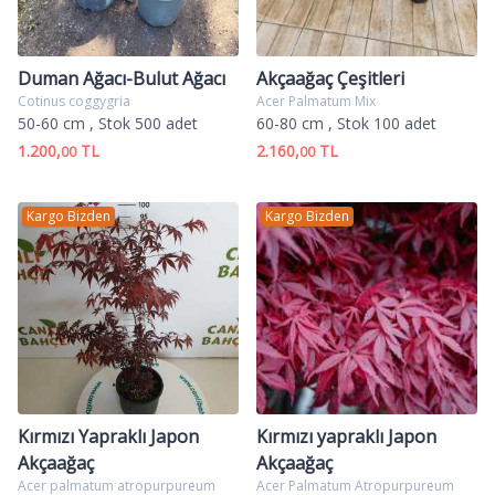
Duman Ağacı-Bulut Ağacı
Akçaağaç Çeşitleri
Cotinus coggygria
Acer Palmatum Mix
50-60 cm
, Stok 500 adet
60-80 cm
, Stok 100 adet
1.200,
TL
2.160,
TL
00
00
Kargo Bizden
Kargo Bizden
Kırmızı Yapraklı Japon
Kırmızı yapraklı Japon
Akçaağaç
Akçaağaç
Acer palmatum atropurpureum
Acer Palmatum Atropurpureum