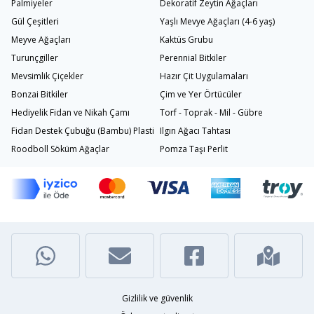
Palmiyeler
Dekoratif Zeytin Ağaçları
Gül Çeşitleri
Yaşlı Mevye Ağaçları (4-6 yaş)
Meyve Ağaçları
Kaktüs Grubu
Turunçgiller
Perennial Bitkiler
Mevsimlik Çiçekler
Hazır Çit Uygulamaları
Bonzai Bitkiler
Çim ve Yer Örtücüler
Hediyelik Fidan ve Nikah Çamı
Torf - Toprak - Mil - Gübre
Fidan Destek Çubuğu (Bambu) Plastik Bağlama İpi
Ilgın Ağacı Tahtası
Roodboll Söküm Ağaçlar
Pomza Taşı Perlit
Gizlilik ve güvenlik