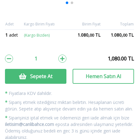
Adet
Kargo Birim Fiyatı
Birim Fiyat
Toplam
1
adet
1.080,
TL
1.080,
TL
(Kargo Bizden)
00
00
1,080.00
TL
Sepete At
Hemen Satın Al
*
Fiyatlara KDV dahildir.
*
Sipariş etmek istediğiniz miktarı belirtin. Hesaplanan ücreti
görün. Sepete atıp alışverişe devam edin ya da hemen satın alın.
*
Siparişinizi iptal etmek ve ödemenizi geri iade almak için bize
iletisim@canlibahce.com
eposta adresinden ulaşmanız yeterlidir.
Ödemiş olduğunuz bedeli en gec 3 is günü içinde geri iade
alabilirsiniz.