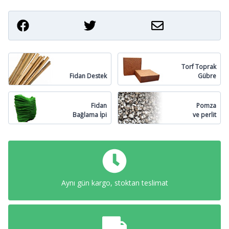
Torf Toprak
Fidan Destek
Gübre
Fidan
Pomza
Bağlama İpi
ve perlit
Aynı gün kargo, stoktan teslimat