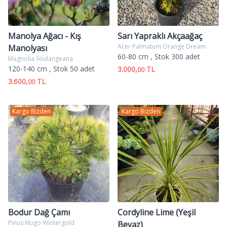
Manolya Ağacı - Kış
Sarı Yapraklı Akçaağaç
Acer Palmatum Orange Dream
Manolyası
60-80 cm
, Stok 300 adet
Magnolia Soulangeana
120-140 cm
, Stok 50 adet
3.000,
TL
00
3.600,
TL
00
Kargo Bizden
Kargo Bizden
Bodur Dağ Çamı
Cordyline Lime (Yeşil
Pinus Mugo Wintergold
Beyaz)