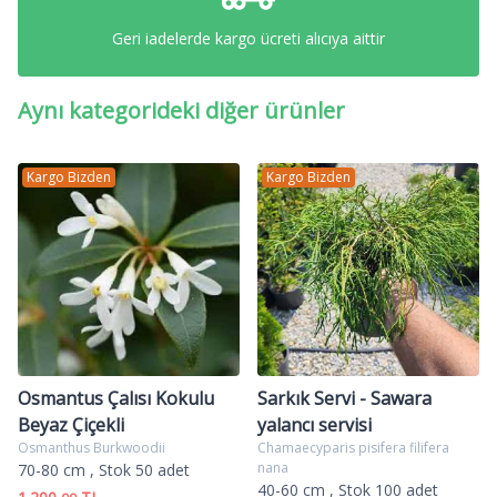
Geri iadelerde kargo ücreti alıcıya aittir
Aynı kategorideki diğer ürünler
Kargo Bizden
Kargo Bizden
Osmantus Çalısı Kokulu
Sarkık Servi - Sawara
Beyaz Çiçekli
yalancı servisi
Osmanthus Burkwoodii
Chamaecyparis pisifera filifera
nana
70-80 cm
, Stok 50 adet
40-60 cm
, Stok 100 adet