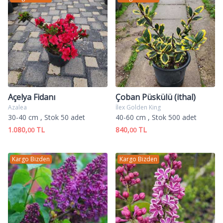
Açelya Fidanı
Çoban Püskülü (ithal)
Azalea
İlex Golden King
30-40 cm
, Stok 50 adet
40-60 cm
, Stok 500 adet
1.080,
TL
840,
TL
00
00
Kargo Bizden
Kargo Bizden