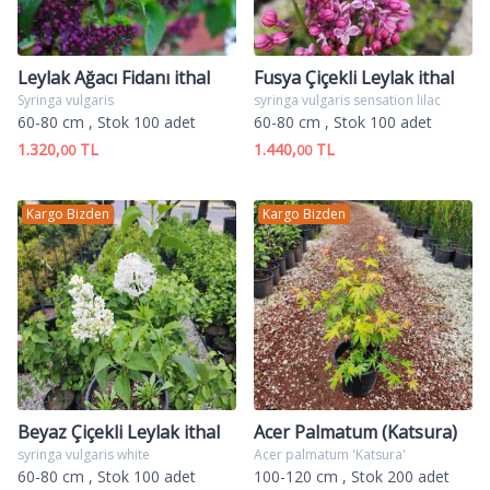
Leylak Ağacı Fidanı ithal
Fusya Çiçekli Leylak ithal
Syringa vulgaris
syringa vulgaris sensation lilac
60-80 cm
, Stok 100 adet
60-80 cm
, Stok 100 adet
1.320,
TL
1.440,
TL
00
00
Kargo Bizden
Kargo Bizden
Beyaz Çiçekli Leylak ithal
Acer Palmatum (Katsura)
syringa vulgaris white
Acer palmatum 'Katsura'
60-80 cm
, Stok 100 adet
100-120 cm
, Stok 200 adet