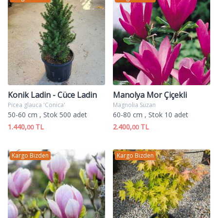
Konik Ladin - Cüce Ladin
Manolya Mor Çiçekli
Picea glauca 'Conica'
Magnolia Suzan
50-60 cm
, Stok 500 adet
60-80 cm
, Stok 10 adet
1.440,
TL
2.400,
TL
00
00
Kargo Bizden
Kargo Bizden