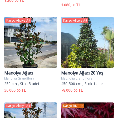
1.200,
TL
00
1.080,
TL
00
Kargo Alıcıya Ait
Kargo Alıcıya Ait
Manolya Ağacı
Manolya Ağacı 20 Yaş
Manolya Grandflora
Magnolia grandiflora
250 cm
, Stok 5 adet
450-500 cm
, Stok 1 adet
30.000,
TL
78.000,
TL
00
00
Kargo Alıcıya Ait
Kargo Bizden