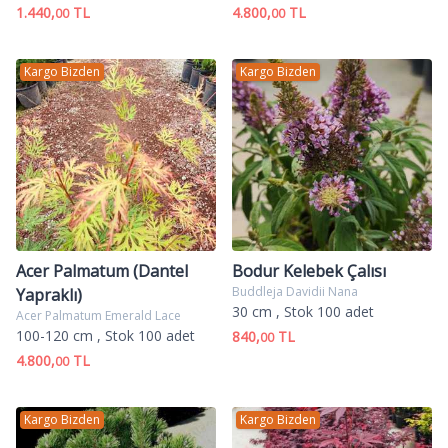
1.440,
TL
4.800,
TL
00
00
Kargo Bizden
Kargo Bizden
Acer Palmatum (Dantel
Bodur Kelebek Çalısı
Buddleja Davidii Nana
Yapraklı)
30 cm
, Stok 100 adet
Acer Palmatum Emerald Lace
100-120 cm
, Stok 100 adet
840,
TL
00
4.800,
TL
00
Kargo Bizden
Kargo Bizden