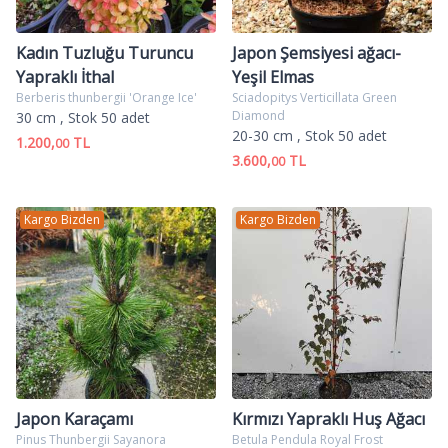
Kadın Tuzluğu Turuncu
Japon Şemsiyesi ağacı-
Yapraklı İthal
Yeşil Elmas
Berberis thunbergii 'Orange Ice'
Sciadopitys Verticillata Green
Diamond
30 cm
, Stok 50 adet
20-30 cm
, Stok 50 adet
1.200,
TL
00
3.600,
TL
00
Kargo Bizden
Kargo Bizden
Japon Karaçamı
Kırmızı Yapraklı Huş Ağacı
Pinus Thunbergii Sayanora
Betula Pendula Royal Frost