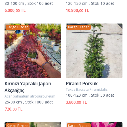
80-100 cm
, Stok 100 adet
120-130 cm
, Stok 10 adet
6.000,
TL
10.800,
TL
00
00
Kargo Bizden
Kargo Bizden
Kırmızı Yapraklı Japon
Piramit Porsuk
Taxus Baccata Piramidalis
Akçaağaç
100-120 cm
, Stok 50 adet
Acer palmatum atropurpureum
25-30 cm
, Stok 1000 adet
3.600,
TL
00
720,
TL
00
Kargo Bizden
Kargo Bizden