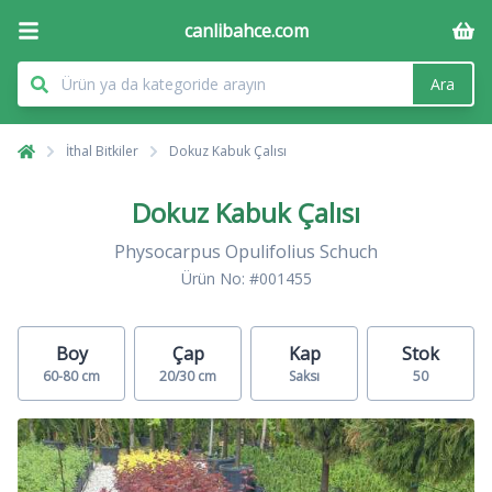
canlibahce.com
Ara
İthal Bitkiler
Dokuz Kabuk Çalısı
Dokuz Kabuk Çalısı
Physocarpus Opulifolius Schuch
Ürün No: #001455
Boy
Çap
Kap
Stok
60-80 cm
20/30 cm
Saksı
50