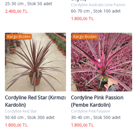
25-30 cm
, Stok 50 adet
Cordyline Australis Lime Pasion
60-70 cm
, Stok 100 adet
2.400,
TL
00
1.800,
TL
00
Kargo Bizden
Kargo Bizden
Cordyline Red Star (Kırmızı
Cordyline Pink Passion
Kardolin)
(Pembe Kardolin)
Cordyline Red Star
Cordyline Pink Passion
50-60 cm
, Stok 300 adet
30-40 cm
, Stok 500 adet
1.800,
TL
1.800,
TL
00
00