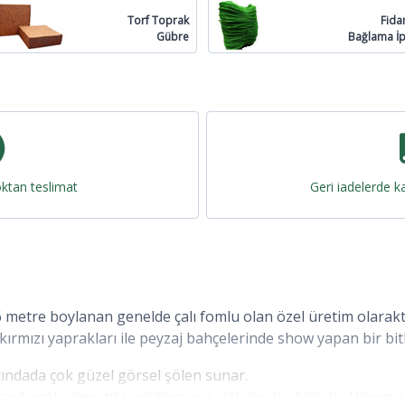
Torf Toprak
Fida
Gübre
Bağlama İp
oktan teslimat
Geri iadelerde ka
la 6 metre boylanan genelde çalı fomlu olan özel üretim olar
kırmızı yaprakları ile peyzaj bahçelerinde show yapan bir bitk
ındada çok güzel görsel şölen sunar.
, ağaç formlu alev gibi şekillere sokulabilen bir bitkidir. Üikem