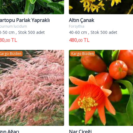
artopu Parlak Yapraklı
Altın Çanak
iburnum lucidum
Forsythia
0-50 cm
, Stok 500 adet
40-60 cm
, Stok 500 adet
80,
TL
480,
TL
00
00
Kargo Bizden
Kargo Bizden
lgın Ağacı
Nar Çiçeği