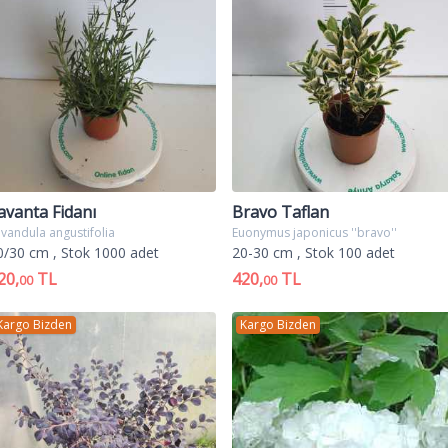
avanta Fidanı
Bravo Taflan
vandula angustifolia
Euonymus japonicus ''bravo''
0/30 cm
, Stok 1000 adet
20-30 cm
, Stok 100 adet
20,
TL
420,
TL
00
00
Kargo Bizden
Kargo Bizden