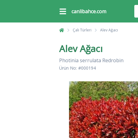
canlibahce.com
Çalı Türleri
Alev Ağacı
Alev Ağacı
Photinia serrulata Redrobin
Ürün No: #000194