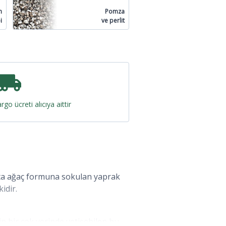
n
Pomza
i
ve perlit
rgo ücreti alıcıya aittir
akta ağaç formuna sokulan yaprak
idir.
izin bir çok yerinde yetişebilen bu