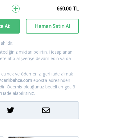
660.00
TL
e At
Hemen Satın Al
hildir.
tediğiniz miktarı belirtin. Hesaplanan
ete atıp alışverişe devam edin ya da
.
tal etmek ve ödemenizi geri iade almak
m@canlibahce.com
eposta adresinden
idir. Ödemiş olduğunuz bedeli en gec 3
 iade alabilirsiniz.