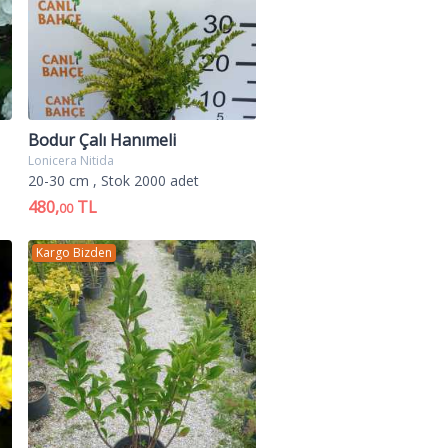
Bodur Çalı Hanımeli
Lonicera Nitida
20-30 cm
, Stok 2000 adet
480,
TL
00
Kargo Bizden