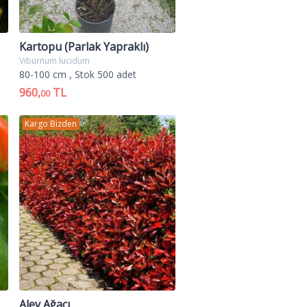
Kartopu (Parlak Yapraklı)
Viburnum lucidum
80-100 cm
, Stok 500 adet
960,
TL
00
Kargo Bizden
Alev Ağacı