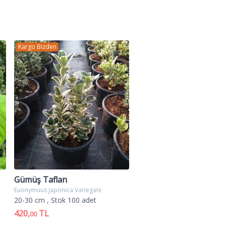
r. İlkbahar kırmızı yaprakları ile
r.
Kargo Bizden
engidir. Yapraklar parlak yeşil
 buradan gelmektedir. Çiçekler beyaz
rgu amaçlı soliter veya gruplar
ılık alev çalısı,alev çalısı fiyat,alev
si,alev ağacı,alev çalısı satış,alev
Gümüş Taflan
Euonymuus Japonica Variegate
20-30 cm
, Stok 100 adet
420,
TL
00