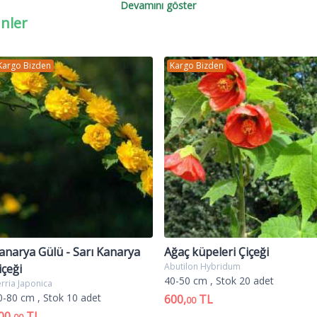
Devamını göster
üretilir.
ünler
adı (Photinia serrulata Redrobin) aslında çalı formlu bir bitkidi
örseller sunarlar ayrıca çit uygulamalarınında favori bitkisidi
Kargo Bizden
Kargo Bizden
.'ye kadar taç çapı yapabilen, boylu çalılardır. Gövde kahver
ilişlidir. Yeni sürgünler alev kırmızısı renktedir.Bitkinin adı
kurullar halindedir. Meyeler küçük ve önemsizdir.
e düzenlemelerinde ilkbahardaki gösterişli rengi nedeniyle vu
ama ve perdeleme amaçlı olarakta tercih edilirler.
tinia fraseri 'Red Robin'alev ağacı fiyatları,satılık alev ağacı,sat
cı fiyat,alev ağacı fidanı,alev ağacı fidanı satış,alev ağacı bitki
tkisi,alev çalısı fiyatları,alev çalısı,alev bitkisi
anarya Gülü - Sarı Kanarya
Ağaç küpeleri Çiçeği
Abutilon Hybridum
içeği
40-50 cm
, Stok 20 adet
rria Japonica
0-80 cm
, Stok 10 adet
600,
TL
00
00,
TL