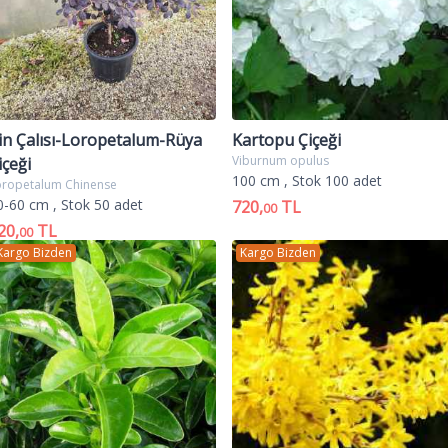
in Çalısı-Loropetalum-Rüya
Kartopu Çiçeği
Viburnum opulus
içeği
100 cm
, Stok 100 adet
oropetalum Chinense
0-60 cm
, Stok 50 adet
720,
TL
00
20,
TL
00
Kargo Bizden
Kargo Bizden