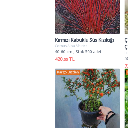
Kırmızı Kabuklu Süs Kızılcığı
Ç
Cornus Alba Sibirica
Ç
40-60 cm
, Stok 500 adet
L
5
420,
TL
00
7
Kargo Bizden