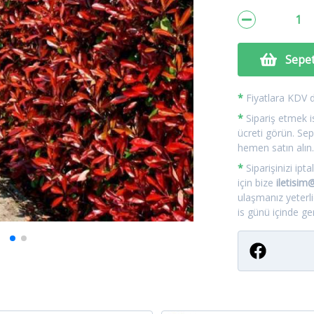
Sepet
*
Fiyatlara KDV da
*
Sipariş etmek is
ücreti görün. Sep
hemen satın alın
*
Siparişinizi ip
için bize
iletisi
ulaşmanız yeterl
is günü içinde geri