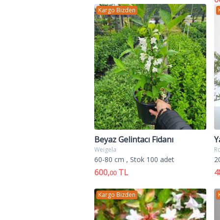
Kargo Bizden
Beyaz Gelintacı Fidanı
Y
Weigela
Ro
60-80 cm
, Stok 100 adet
2
600,
TL
4
00
Kargo Bizden