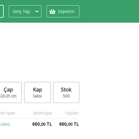
Giriş Yap
Sepetim
Çap
Kap
Stok
20-25 cm
Saksı
500
im Fiyatı
Birim Fiyat
Toplam
660,
TL
660,
TL
izden)
00
00