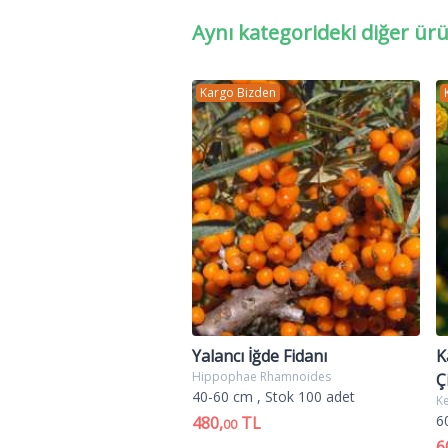
bitki genelde çelikleme yöntemi ile 
Aynı kategorideki diğer ür
Alev ağacı yani alev çalısı Latince 
şov yapar gibi bir hali olur süper g
Kargo Bizden
6 metre 'ye kadar boylanabilen, 3 m
renkte kalın, kenarlara düzenli diz
renkli, tek tek değil şemsiye tipi 
Çelik ile üretilirler. Park ve bahç
halinde kullanılırlar. Ayrıca sınırl
alev çalısı,alev ağacı,çalı türleri,Pho
ağacı satışı,alev ağacı satış,alev ağa
çalısı fiyati,alev çalısı,bitkisi,alev bi
Yalancı İğde Fidanı
K
Hippophae Rhamnoides
Ç
40-60 cm
, Stok 100 adet
Ke
6
480,
TL
00
6