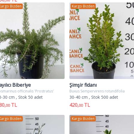
00
Kargo Bizden
Kargo Bizden
ayılıcı Biberiye
Şimşir fidanı
smarinus officinalis 'Prostratus'
Buxus Sempervirens rotundifolia
0-30 cm
, Stok 50 adet
30-40 cm
, Stok 500 adet
80,
TL
420,
TL
00
00
Kargo Bizden
Kargo Bizden