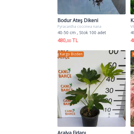
Bodur Ateş Dikeni
K
Pyracantha coccinea nana
V
40-50 cm
, Stok 100 adet
4
480,
TL
4
00
Kargo Bizden
Aralya Fidanı
I