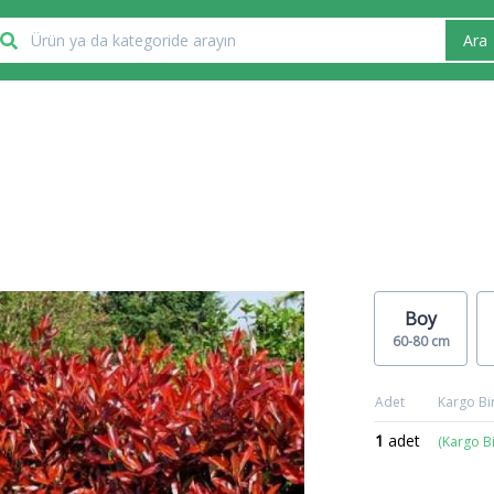
Ara
Boy
60-80 cm
Adet
Kargo Bir
1
adet
(Kargo B