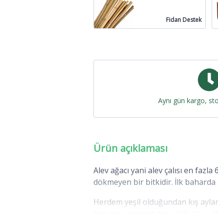
Fidan Destek
Aynı gün kargo, st
Ürün açıklaması
Alev ağacı yani alev çalısı en faz
dökmeyen bir bitkidir. İlk baharda 
Herdem yeşil olduğundan kış aylar
top alev , piramit alev , tijli alev 