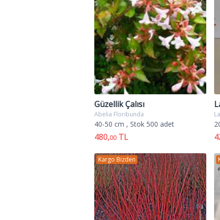
Güzellik Çalısı
L
Abelia Floribunda
La
40-50 cm
, Stok 500 adet
2
480,
TL
4
00
Kargo Bizden