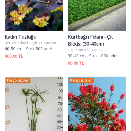
Kadın Tuzluğu
Kurtbağrı Fidanı - Çit
berberis thunbergii atropurpurea
Bitkisi (30-40cm)
40-50 cm
, Stok 500 adet
Ligustrum (30-40cm)
30-40 cm
, Stok 1000 adet
600,
TL
00
60,
TL
00
Kargo Bizden
Kargo Bizden