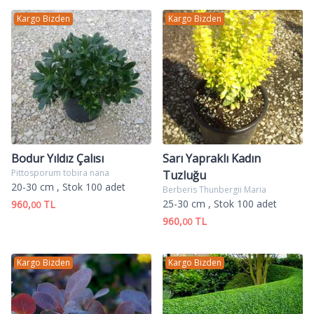
Kargo Bizden
Kargo Bizden
Bodur Yıldız Çalısı
Sarı Yapraklı Kadın
Pittosporum tobira nana
Tuzluğu
20-30 cm
, Stok 100 adet
Berberis Thunbergii Maria
25-30 cm
, Stok 100 adet
960,
TL
00
960,
TL
00
Kargo Bizden
Kargo Bizden