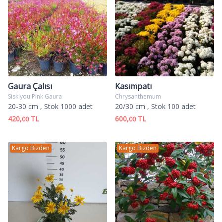
Gaura Çalısı
Kasımpatı
Siskiyou Pink Gaura
Chrysanthemum
20-30 cm
, Stok 1000 adet
20/30 cm
, Stok 100 adet
420,
TL
600,
TL
00
00
Kargo Bizden
Kargo Bizden