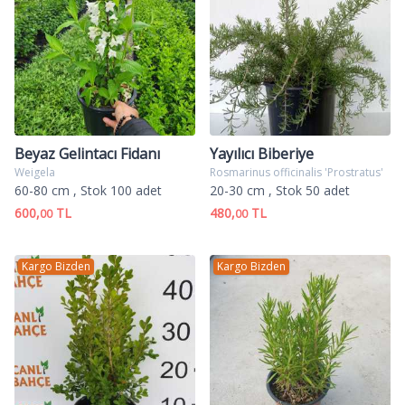
Beyaz Gelintacı Fidanı
Yayılıcı Biberiye
Weigela
Rosmarinus officinalis 'Prostratus'
60-80 cm
, Stok 100 adet
20-30 cm
, Stok 50 adet
600,
TL
480,
TL
00
00
Kargo Bizden
Kargo Bizden