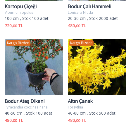
Kartopu Çiçeği
Bodur Çalı Hanımeli
Viburnum opulus
Lonicera Nitida
100 cm
, Stok 100 adet
20-30 cm
, Stok 2000 adet
720,
TL
480,
TL
00
00
Kargo Bizden
Kargo Bizden
Bodur Ateş Dikeni
Altın Çanak
Pyracantha coccinea nana
Forsythia
40-50 cm
, Stok 100 adet
40-60 cm
, Stok 500 adet
480,
TL
480,
TL
00
00