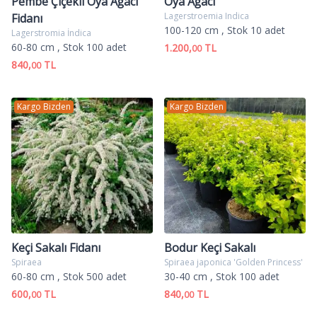
Pembe Çiçekli Oya Ağacı
Oya Ağacı
Lagerstroemia Indica
Fidanı
100-120 cm
, Stok 10 adet
Lagerstromia İndica
60-80 cm
, Stok 100 adet
1.200,
TL
00
840,
TL
00
Kargo Bizden
Kargo Bizden
Keçi Sakalı Fidanı
Bodur Keçi Sakalı
Spiraea
Spiraea japonica 'Golden Princess'
60-80 cm
, Stok 500 adet
30-40 cm
, Stok 100 adet
600,
TL
840,
TL
00
00