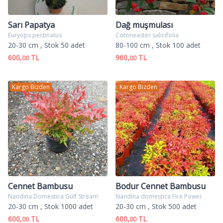
Sarı Papatya
Dağ muşmulası
Euryops pectinatus
Cotoneaster salicifolia
20-30 cm
, Stok 50 adet
80-100 cm
, Stok 100 adet
600,
TL
960,
TL
00
00
Kargo Bizden
Kargo Bizden
Cennet Bambusu
Bodur Cennet Bambusu
Nandina Domestica Gulf Stream
Nandina domestica Fire Power
20-30 cm
, Stok 1000 adet
20-30 cm
, Stok 500 adet
600,
TL
600,
TL
00
00