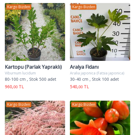
Kargo Bizden
Kargo Bizden
Kartopu (Parlak Yapraklı)
Aralya Fidanı
Viburnum lucidum
Aralia japonica (Fatsia japonica)
80-100 cm
, Stok 500 adet
30-40 cm
, Stok 100 adet
960,
TL
540,
TL
00
00
Kargo Bizden
Kargo Bizden