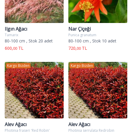
Ilgın Ağacı
Nar Çiçeği
Tamarix
Punica granatum
80-100 cm
, Stok 20 adet
80-100 cm
, Stok 10 adet
600,
TL
720,
TL
00
00
Kargo Bizden
Kargo Bizden
Alev Ağacı
Alev Ağacı
Photinia fraseri 'Red Robin'
Photinia serrulata Redrobin