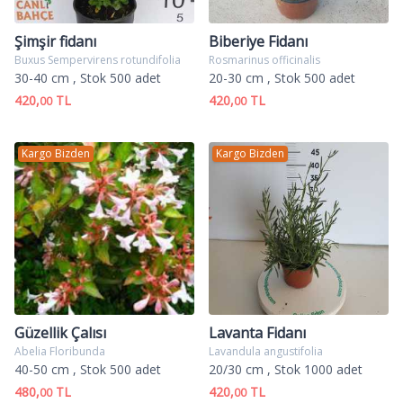
Şimşir fidanı
Biberiye Fidanı
Buxus Sempervirens rotundifolia
Rosmarinus officinalis
30-40 cm
, Stok 500 adet
20-30 cm
, Stok 500 adet
420,
TL
420,
TL
00
00
Kargo Bizden
Kargo Bizden
Güzellik Çalısı
Lavanta Fidanı
Abelia Floribunda
Lavandula angustifolia
40-50 cm
, Stok 500 adet
20/30 cm
, Stok 1000 adet
480,
TL
420,
TL
00
00