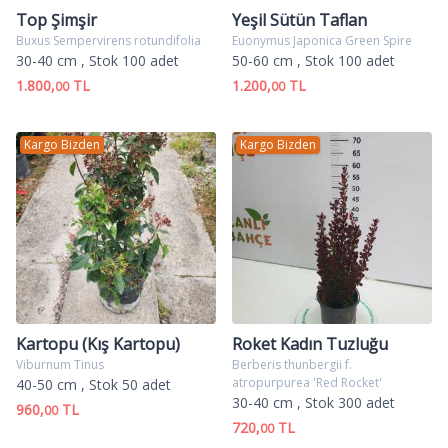
Top Şimşir
Yeşil Sütün Taflan
Buxus Sempervirens rotundifolia
Euonymus Japonica Green Spire
30-40 cm
, Stok 100 adet
50-60 cm
, Stok 100 adet
1.800,
TL
1.200,
TL
00
00
Kargo Bizden
Kargo Bizden
Kartopu (Kış Kartopu)
Roket Kadın Tuzluğu
Viburnum Tinus
Berberis thunbergii f.
atropurpurea 'Red Rocket'
40-50 cm
, Stok 50 adet
30-40 cm
, Stok 300 adet
960,
TL
00
720,
TL
00