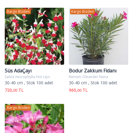
Kargo Bizden
Kargo Bizden
Süs AdaÇayı
Bodur Zakkum Fidanı
Salvia microphylla Hot Lips
Nerium Oleander Nana
30-40 cm
, Stok 100 adet
30-40 cm
, Stok 100 adet
720,
TL
960,
TL
00
00
Kargo Bizden