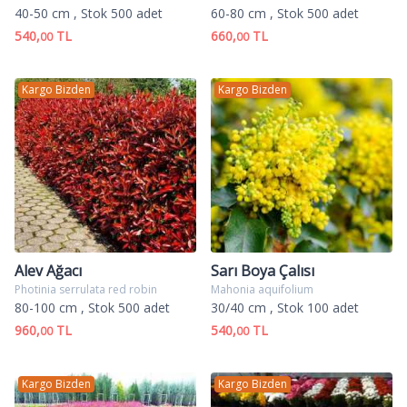
40-50 cm
, Stok 500 adet
60-80 cm
, Stok 500 adet
540,
TL
660,
TL
00
00
Kargo Bizden
Kargo Bizden
Alev Ağacı
Sarı Boya Çalısı
Photinia serrulata red robin
Mahonia aquifolium
80-100 cm
, Stok 500 adet
30/40 cm
, Stok 100 adet
960,
TL
540,
TL
00
00
Kargo Bizden
Kargo Bizden