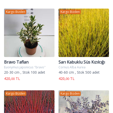
Kargo Bizden
Kargo Bizden
Bravo Taflan
Sarı Kabuklu Süs Kızılcığı
Euonymus japonicus ''bravo''
Cornus Alba Aurea
20-30 cm
, Stok 100 adet
40-60 cm
, Stok 500 adet
420,
TL
420,
TL
00
00
Kargo Bizden
Kargo Bizden