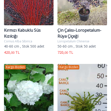
Kırmızı Kabuklu Süs
Çin Çalısı-Loropetalum-
Kızılcığı
Rüya Çiçeği
Cornus Alba Sibirica
Loropetalum Chinense
40-60 cm
, Stok 500 adet
50-60 cm
, Stok 50 adet
420,
TL
720,
TL
00
00
Kargo Bizden
Kargo Bizden