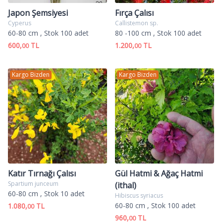
Japon Şemsiyesi
Fırça Çalısı
Cyperus
Callistemon sp.
60-80 cm
, Stok 100 adet
80 -100 cm
, Stok 100 adet
600,
TL
1.200,
TL
00
00
Kargo Bizden
Kargo Bizden
Katır Tırnağı Çalısı
Gül Hatmi & Ağaç Hatmi
Spartium junceum
(ithal)
60-80 cm
, Stok 10 adet
Hibiscus syriacus
60-80 cm
, Stok 100 adet
1.080,
TL
00
960,
TL
00