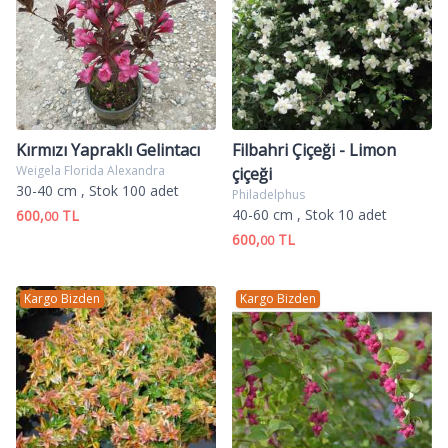
Kırmızı Yapraklı Gelintacı
Filbahri Çiçeği - Limon
Weigela Florida Alexandra
çiçeği
30-40 cm
, Stok 100 adet
Philadelphus
40-60 cm
, Stok 10 adet
600,
TL
00
600,
TL
00
Kargo Bizden
Kargo Bizden