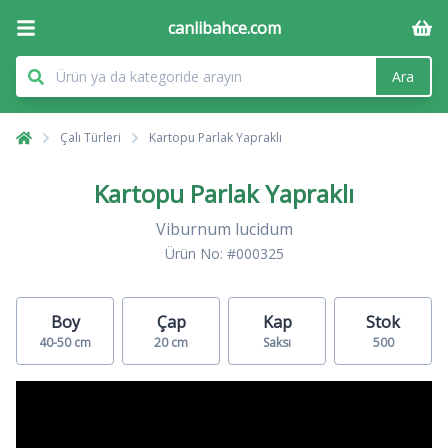
canlibahce.com
Ara
Çalı Türleri
Kartopu Parlak Yapraklı
Kartopu Parlak Yapraklı
Viburnum lucidum
Ürün No: #000325
Boy
Çap
Kap
Stok
40-50 cm
20 cm
Saksı
500