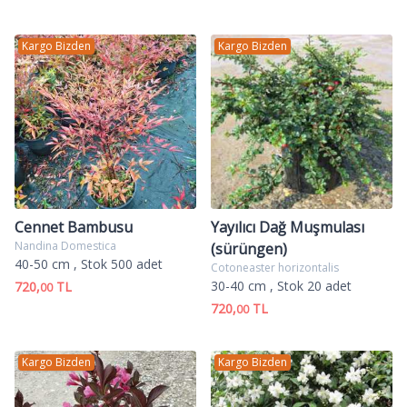
Kargo Bizden
Kargo Bizden
Cennet Bambusu
Yayılıcı Dağ Muşmulası
Nandina Domestica
(sürüngen)
40-50 cm
, Stok 500 adet
Cotoneaster horizontalis
30-40 cm
, Stok 20 adet
720,
TL
00
720,
TL
00
Kargo Bizden
Kargo Bizden