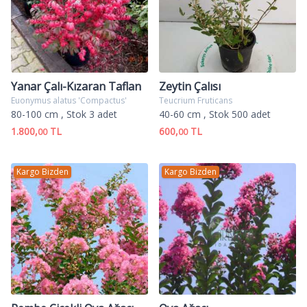
Yanar Çalı-Kızaran Taflan
Zeytin Çalısı
Euonymus alatus 'Compactus'
Teucrium Fruticans
80-100 cm
, Stok 3 adet
40-60 cm
, Stok 500 adet
1.800,
TL
600,
TL
00
00
Kargo Bizden
Kargo Bizden