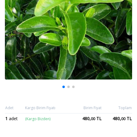
Adet
Kargo Birim Fiyatı
Birim Fiyat
Toplam
1
adet
480,
TL
480,
TL
(Kargo Bizden)
00
00