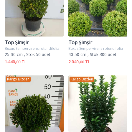
Top Şimşir
Top Şimşir
Buxus Sempervirens rotundifolia
Buxus Sempervirens rotundifolia
25-30 cm
, Stok 50 adet
40-50 cm
, Stok 300 adet
1.440,
TL
2.040,
TL
00
00
Kargo Bizden
Kargo Bizden