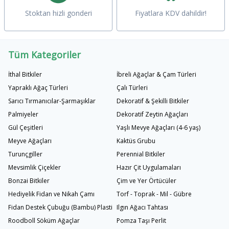
Stoktan hizli gonderi
Fiyatlara KDV dahildir!
Tüm Kategoriler
İthal Bitkiler
İbreli Ağaçlar & Çam Türleri
Yapraklı Ağaç Türleri
Çalı Türleri
Sarıcı Tırmanıcılar-Şarmaşıklar
Dekoratif & Şekilli Bitkiler
Palmiyeler
Dekoratif Zeytin Ağaçları
Gül Çeşitleri
Yaşlı Mevye Ağaçları (4-6 yaş)
Meyve Ağaçları
Kaktüs Grubu
Turunçgiller
Perennial Bitkiler
Mevsimlik Çiçekler
Hazır Çit Uygulamaları
Bonzai Bitkiler
Çim ve Yer Örtücüler
Hediyelik Fidan ve Nikah Çamı
Torf - Toprak - Mil - Gübre
Fidan Destek Çubuğu (Bambu) Plastik Bağlama İpi
Ilgın Ağacı Tahtası
Roodboll Söküm Ağaçlar
Pomza Taşı Perlit