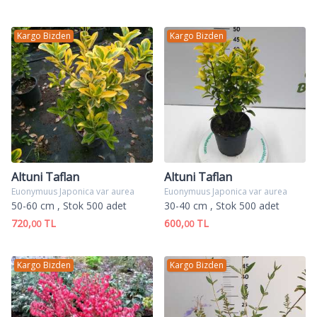
Kargo Bizden
Kargo Bizden
Altuni Taflan
Altuni Taflan
Euonymuus Japonica var aurea
Euonymuus Japonica var aurea
50-60 cm
, Stok 500 adet
30-40 cm
, Stok 500 adet
720,
TL
600,
TL
00
00
Kargo Bizden
Kargo Bizden