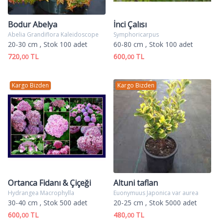
Bodur Abelya
İnci Çalısı
Abelia Grandiflora Kaleidoscope
Symphoricarpus
20-30 cm
, Stok 100 adet
60-80 cm
, Stok 100 adet
720,
TL
600,
TL
00
00
Kargo Bizden
Kargo Bizden
Ortanca Fidanı & Çiçeği
Altuni taflan
Hydrangea Macrophylla
Euonymuus Japonica var aurea
30-40 cm
, Stok 500 adet
20-25 cm
, Stok 5000 adet
600,
TL
480,
TL
00
00