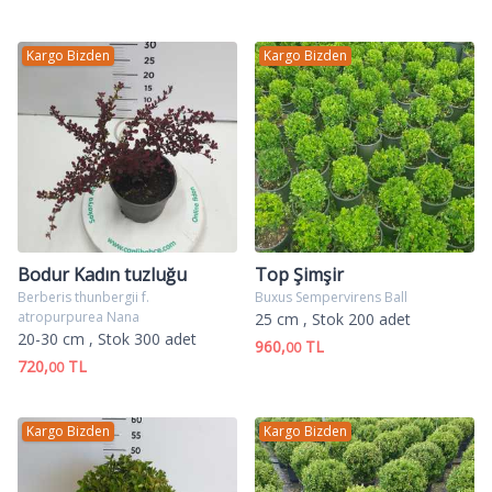
Kargo Bizden
Kargo Bizden
Bodur Kadın tuzluğu
Top Şimşir
Berberis thunbergii f.
Buxus Sempervirens Ball
atropurpurea Nana
25 cm
, Stok 200 adet
20-30 cm
, Stok 300 adet
960,
TL
00
720,
TL
00
Kargo Bizden
Kargo Bizden