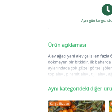
Aynı gün kargo, st
Ürün açıklaması
Alev ağacı yani alev çalısı en faz
dökmeyen bir bitkidir. İlk baharda
aylarındada çok güzel görsel şöle
top alev , piramit alev , tijli alev 
bitki genelde çelikleme yöntemi ile 
Aynı kategorideki diğer ür
Photinia serrulata Red Robin - Alev
geliştiren bir bitkidir. Karşılıklı d
genişliktedir.
Kargo Bizden