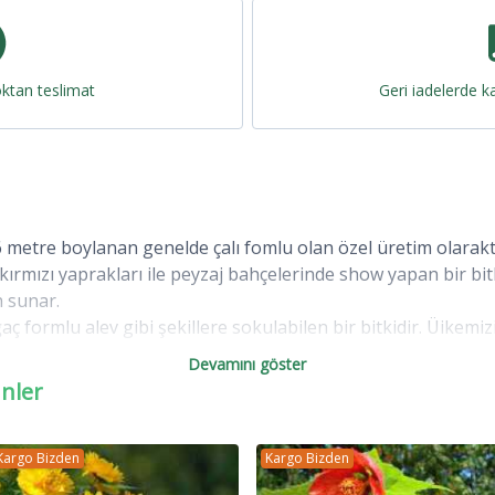
oktan teslimat
Geri iadelerde ka
la 6 metre boylanan genelde çalı fomlu olan özel üretim olar
 kırmızı yaprakları ile peyzaj bahçelerinde show yapan bir bi
n sunar.
, ağaç formlu alev gibi şekillere sokulabilen bir bitkidir. Üikem
üretilir.
Devamını göster
ünler
 Ağacı ya ağaç ya da çalı şeklinde gelişen, 3 - 15 metre boya
izili yaprakların kenarı düz ve ya hafif tırtırlı olup, türüne g
Kargo Bizden
Kargo Bizden