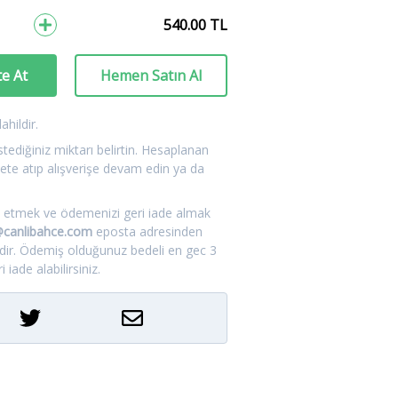
540.00
TL
e At
Hemen Satın Al
hildir.
tediğiniz miktarı belirtin. Hesaplanan
ete atıp alışverişe devam edin ya da
.
tal etmek ve ödemenizi geri iade almak
m@canlibahce.com
eposta adresinden
idir. Ödemiş olduğunuz bedeli en gec 3
 iade alabilirsiniz.