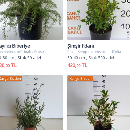
ayılıcı Biberiye
Şimşir fidanı
smarinus officinalis 'Prostratus'
Buxus Sempervirens rotundifolia
0-30 cm
, Stok 50 adet
30-40 cm
, Stok 500 adet
80,
TL
420,
TL
00
00
Kargo Bizden
Kargo Bizden