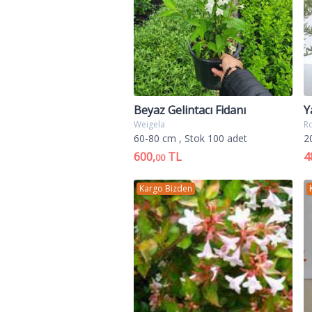
Beyaz Gelintacı Fidanı
Y
Weigela
Ro
60-80 cm
, Stok 100 adet
2
600,
TL
4
00
Kargo Bizden