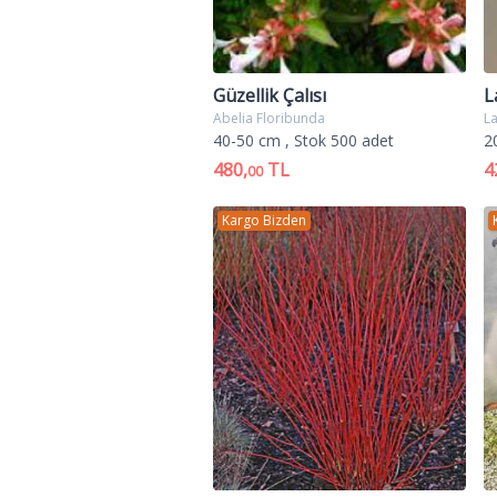
Güzellik Çalısı
L
Abelia Floribunda
La
40-50 cm
, Stok 500 adet
2
480,
TL
4
00
Kargo Bizden