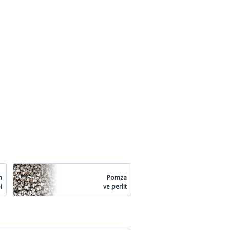
n
Pomza
i
ve perlit