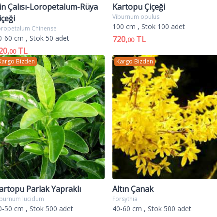
in Çalısı-Loropetalum-Rüya
Kartopu Çiçeği
Viburnum opulus
içeği
100 cm
, Stok 100 adet
oropetalum Chinense
0-60 cm
, Stok 50 adet
720,
TL
00
20,
TL
00
Kargo Bizden
Kargo Bizden
artopu Parlak Yapraklı
Altın Çanak
iburnum lucidum
Forsythia
0-50 cm
, Stok 500 adet
40-60 cm
, Stok 500 adet