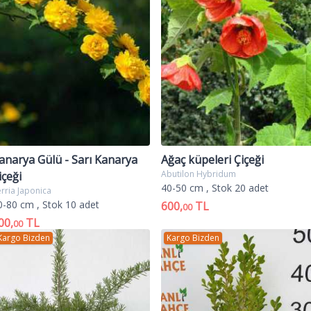
m yeşildir, bazı türleri ama yapraklarını döker. Photinia er
pı 5-10 mm'eye varır ve 5 tane beyaz yuvarlak çiçek yaprağında
 elma formundaki meyveleri 4-12 mm kutura varan meyveleri b
ar tek tük ağacın üzerinde görülür.
tinia fraseri 'Red Robin'alev ağacı fiyatları,satılık alev ağacı,sat
cı fiyat,alev ağacı fidanı,alev ağacı fidanı satış,alev ağacı bitki
tkisi,alev çalısı fiyatları,alev çalısı,alev bitkisi
anarya Gülü - Sarı Kanarya
Ağaç küpeleri Çiçeği
Abutilon Hybridum
içeği
40-50 cm
, Stok 20 adet
rria Japonica
0-80 cm
, Stok 10 adet
600,
TL
00
00,
TL
00
Kargo Bizden
Kargo Bizden