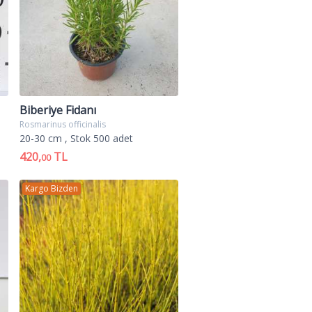
Biberiye Fidanı
Rosmarinus officinalis
20-30 cm
, Stok 500 adet
420,
TL
00
Kargo Bizden