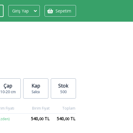
Giriş Yap
Sepetim
Çap
Kap
Stok
10-20 cm
Saksı
500
im Fiyatı
Birim Fiyat
Toplam
540,
TL
540,
TL
izden)
00
00