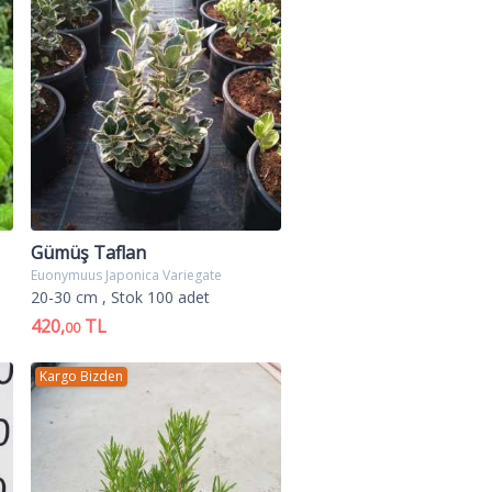
ken yazda sık duran salkımlarda
n oluşur.
olca gelişir. Meyveler
ılık alev çalısı,alev çalısı fiyat,alev
si,alev ağacı,alev çalısı satış,alev
Gümüş Taflan
Euonymuus Japonica Variegate
20-30 cm
, Stok 100 adet
420,
TL
00
Kargo Bizden