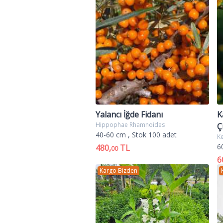
Photinia serrulata Red Robin herde
çiçekler geliştirir. Her çiçeğin ça
Çiçekler hoş bir koku yayar. Ufak
sonbaharda olgunlaşır ve kışa kad
alev çalısı,alev ağacı,çalı türleri,Pho
ağacı satışı,alev ağacı satış,alev ağa
çalısı fiyati,alev çalısı,bitkisi,alev bi
Yalancı İğde Fidanı
K
Hippophae Rhamnoides
Ç
40-60 cm
, Stok 100 adet
Ke
6
480,
TL
00
6
Kargo Bizden