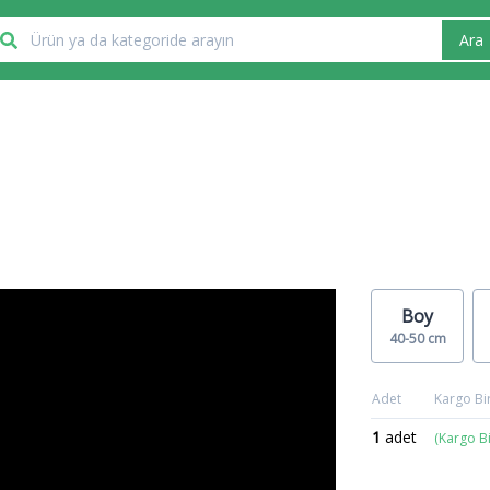
Ara
Boy
40-50 cm
Adet
Kargo Bir
1
adet
(Kargo B