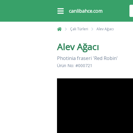
canlibahce.com
Çalı Türleri
Alev Ağacı
Alev Ağacı
Photinia fraseri 'Red Robin'
Ürün No: #000721