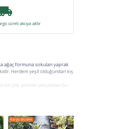
rgo ücreti alıcıya aittir
akta ağaç formuna sokulan yaprak
tkidir. Herdem yeşil olduğundan kış
izin bir çok yerinde yetişebilen bu
 varan ve dengesiz bir tac
öre 3-15 cm uzunlukta ve 1,5-5 cm
Kargo Bizden