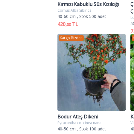
Kırmızı Kabuklu Süs Kızılcığı
Ç
Cornus Alba Sibirica
Ç
40-60 cm
, Stok 500 adet
L
5
420,
TL
00
7
Kargo Bizden
Bodur Ateş Dikeni
K
Pyracantha coccinea nana
V
40-50 cm
, Stok 100 adet
4