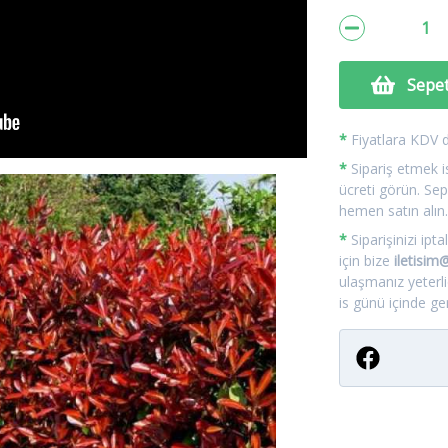
Sepet
*
Fiyatlara KDV da
*
Sipariş etmek is
ücreti görün. Sep
hemen satın alın
*
Siparişinizi ip
için bize
iletisi
ulaşmanız yeterl
is günü içinde geri