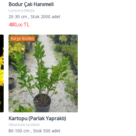
Bodur Çalı Hanımeli
Lonicera Nitida
20-30 cm
, Stok 2000 adet
480,
TL
00
Kargo Bizden
Kartopu (Parlak Yapraklı)
Viburnum lucidum
80-100 cm
, Stok 500 adet