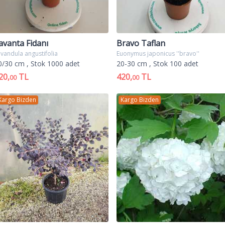
avanta Fidanı
Bravo Taflan
vandula angustifolia
Euonymus japonicus ''bravo''
0/30 cm
, Stok 1000 adet
20-30 cm
, Stok 100 adet
20,
TL
420,
TL
00
00
Kargo Bizden
Kargo Bizden