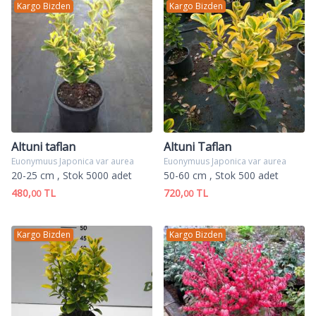
Kargo Bizden
Kargo Bizden
Altuni taflan
Altuni Taflan
Euonymuus Japonica var aurea
Euonymuus Japonica var aurea
20-25 cm
, Stok 5000 adet
50-60 cm
, Stok 500 adet
480,
TL
720,
TL
00
00
Kargo Bizden
Kargo Bizden