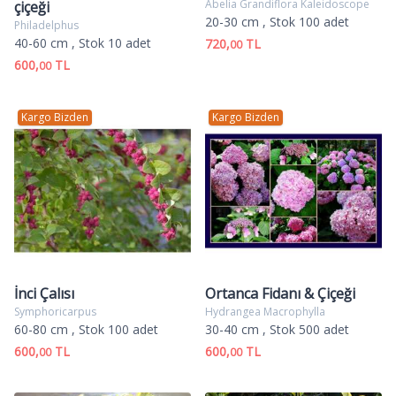
Abelia Grandiflora Kaleidoscope
çiçeği
20-30 cm
, Stok 100 adet
Philadelphus
40-60 cm
, Stok 10 adet
720,
TL
00
600,
TL
00
Kargo Bizden
Kargo Bizden
İnci Çalısı
Ortanca Fidanı & Çiçeği
Symphoricarpus
Hydrangea Macrophylla
60-80 cm
, Stok 100 adet
30-40 cm
, Stok 500 adet
600,
TL
600,
TL
00
00