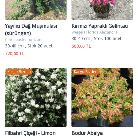
Yayılıcı Dağ Muşmulası
Kırmızı Yapraklı Gelintacı
Weigela Florida Alexandra
(sürüngen)
30-40 cm
, Stok 100 adet
Cotoneaster horizontalis
30-40 cm
, Stok 20 adet
600,
TL
00
720,
TL
00
Kargo Bizden
Kargo Bizden
Filbahri Çiçeği - Limon
Bodur Abelya