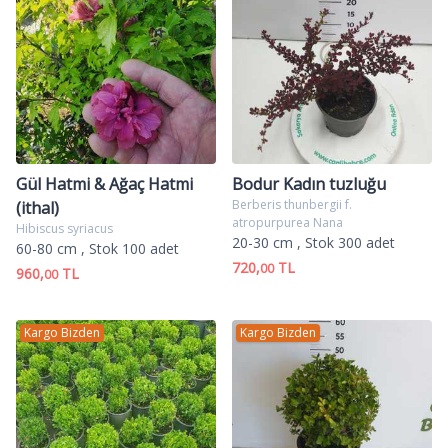
Gül Hatmi & Ağaç Hatmi
Bodur Kadın tuzluğu
Berberis thunbergii f.
(ithal)
atropurpurea Nana
Hibiscus syriacus
20-30 cm
, Stok 300 adet
60-80 cm
, Stok 100 adet
720,
TL
00
960,
TL
00
Kargo Bizden
Kargo Bizden