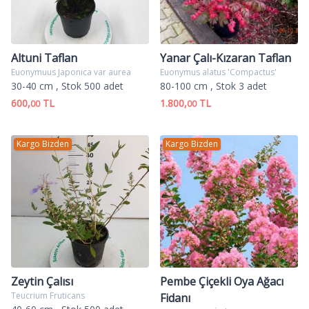
Altuni Taflan
Yanar Çalı-Kızaran Taflan
Euonymuus Japonica var aurea
Euonymus alatus 'Compactus'
30-40 cm
, Stok 500 adet
80-100 cm
, Stok 3 adet
600,
TL
1.800,
TL
00
00
Kargo Bizden
Kargo Bizden
Zeytin Çalısı
Pembe Çiçekli Oya Ağacı
Teucrium Fruticans
Fidanı