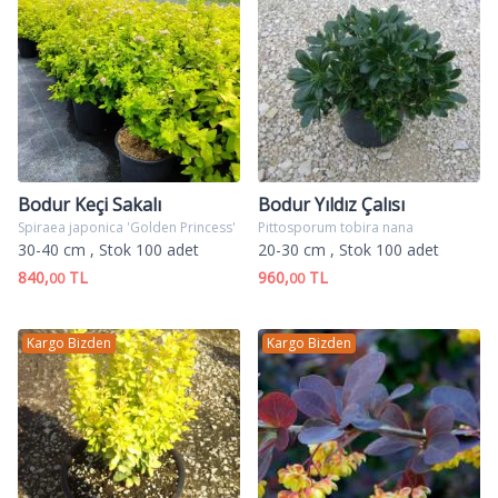
Bodur Keçi Sakalı
Bodur Yıldız Çalısı
Spiraea japonica 'Golden Princess'
Pittosporum tobira nana
30-40 cm
, Stok 100 adet
20-30 cm
, Stok 100 adet
840,
TL
960,
TL
00
00
Kargo Bizden
Kargo Bizden