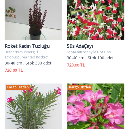
Roket Kadın Tuzluğu
Süs AdaÇayı
Berberis thunbergii f.
Salvia microphylla Hot Lips
atropurpurea 'Red Rocket'
30-40 cm
, Stok 100 adet
30-40 cm
, Stok 300 adet
720,
TL
00
720,
TL
00
Kargo Bizden
Kargo Bizden