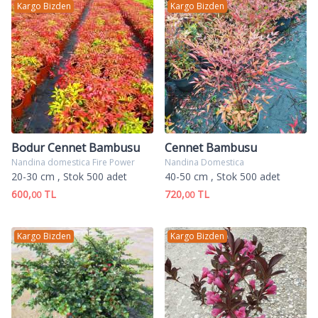
Kargo Bizden
Kargo Bizden
Bodur Cennet Bambusu
Cennet Bambusu
Nandina domestica Fire Power
Nandina Domestica
20-30 cm
, Stok 500 adet
40-50 cm
, Stok 500 adet
600,
TL
720,
TL
00
00
Kargo Bizden
Kargo Bizden