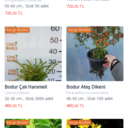
Loropetalum Chinense
50-60 cm
, Stok 50 adet
720,
TL
00
720,
TL
00
Kargo Bizden
Kargo Bizden
Bodur Çalı Hanımeli
Bodur Ateş Dikeni
Lonicera Nitida
Pyracantha coccinea nana
20-30 cm
, Stok 2000 adet
40-50 cm
, Stok 100 adet
480,
TL
480,
TL
00
00
Kargo Bizden
Kargo Bizden