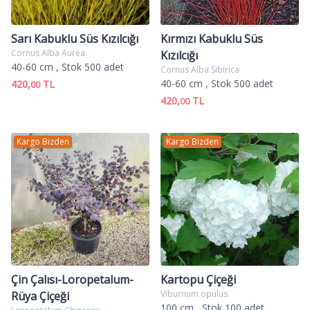
Sarı Kabuklu Süs Kızılcığı
Kırmızı Kabuklu Süs
Cornus Alba Aurea
Kızılcığı
40-60 cm
, Stok 500 adet
Cornus Alba Sibirica
40-60 cm
, Stok 500 adet
420,
TL
00
420,
TL
00
Kargo Bizden
Kargo Bizden
Çin Çalısı-Loropetalum-
Kartopu Çiçeği
Viburnum opulus
Rüya Çiçeği
100 cm
, Stok 100 adet