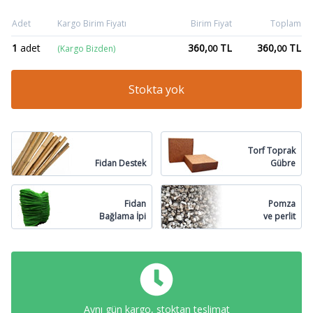
Adet
Kargo Birim Fiyatı
Birim Fiyat
Toplam
1
adet
360,
TL
360,
TL
(Kargo Bizden)
00
00
Stokta yok
Torf Toprak
Fidan Destek
Gübre
Fidan
Pomza
Bağlama İpi
ve perlit
Aynı gün kargo, stoktan teslimat