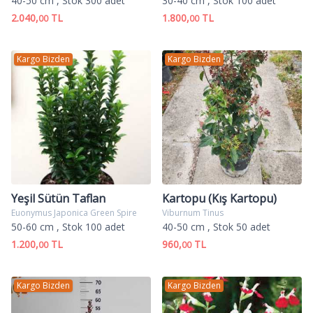
40-50 cm
, Stok 300 adet
30-40 cm
, Stok 100 adet
2.040,
TL
1.800,
TL
00
00
Kargo Bizden
Kargo Bizden
Yeşil Sütün Taflan
Kartopu (Kış Kartopu)
Euonymus Japonica Green Spire
Viburnum Tinus
50-60 cm
, Stok 100 adet
40-50 cm
, Stok 50 adet
1.200,
TL
960,
TL
00
00
Kargo Bizden
Kargo Bizden