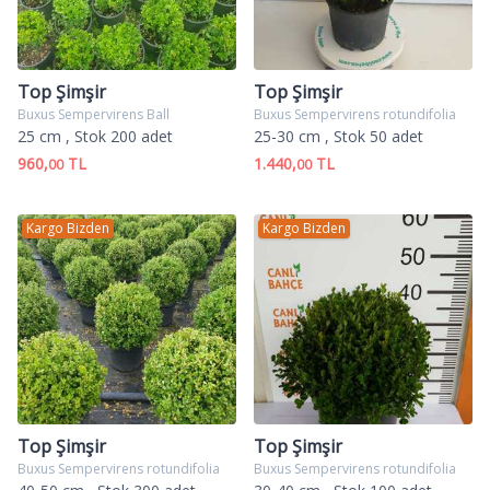
Top Şimşir
Top Şimşir
Buxus Sempervirens Ball
Buxus Sempervirens rotundifolia
25 cm
, Stok 200 adet
25-30 cm
, Stok 50 adet
960,
TL
1.440,
TL
00
00
Kargo Bizden
Kargo Bizden
Top Şimşir
Top Şimşir
Buxus Sempervirens rotundifolia
Buxus Sempervirens rotundifolia