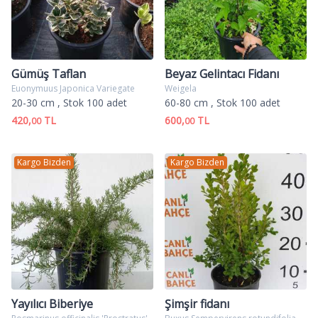
Gümüş Taflan
Beyaz Gelintacı Fidanı
Euonymuus Japonica Variegate
Weigela
20-30 cm
, Stok 100 adet
60-80 cm
, Stok 100 adet
420,
TL
600,
TL
00
00
Kargo Bizden
Kargo Bizden
Yayılıcı Biberiye
Şimşir fidanı