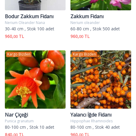
Bodur Zakkum Fidanı
Zakkum Fidanı
Nerium Oleander Nana
Nerium oleander
30-40 cm
, Stok 100 adet
60-80 cm
, Stok 500 adet
960,
TL
960,
TL
00
00
Kargo Bizden
Kargo Bizden
Nar Çiçeği
Yalancı İğde Fidanı
Punica granatum
Hippophae Rhamnoides
80-100 cm
, Stok 10 adet
80-100 cm
, Stok 40 adet
840,
TL
960,
TL
00
00