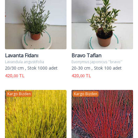
Lavanta Fidanı
Bravo Taflan
Lavandula angustifolia
Euonymus japonicus ''bravo''
20/30 cm
, Stok 1000 adet
20-30 cm
, Stok 100 adet
420,
TL
420,
TL
00
00
Kargo Bizden
Kargo Bizden