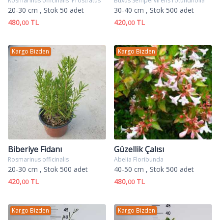
Rosmarinus officinalis 'Prostratus'
Buxus Sempervirens rotundifolia
20-30 cm
, Stok 50 adet
30-40 cm
, Stok 500 adet
480,
TL
420,
TL
00
00
Kargo Bizden
Kargo Bizden
Biberiye Fidanı
Güzellik Çalısı
Rosmarinus officinalis
Abelia Floribunda
20-30 cm
, Stok 500 adet
40-50 cm
, Stok 500 adet
420,
TL
480,
TL
00
00
Kargo Bizden
Kargo Bizden