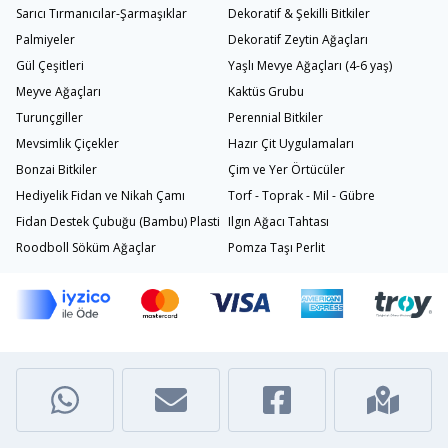
Sarıcı Tırmanıcılar-Şarmaşıklar
Dekoratif & Şekilli Bitkiler
Palmiyeler
Dekoratif Zeytin Ağaçları
Gül Çeşitleri
Yaşlı Mevye Ağaçları (4-6 yaş)
Meyve Ağaçları
Kaktüs Grubu
Turunçgiller
Perennial Bitkiler
Mevsimlik Çiçekler
Hazır Çit Uygulamaları
Bonzai Bitkiler
Çim ve Yer Örtücüler
Hediyelik Fidan ve Nikah Çamı
Torf - Toprak - Mil - Gübre
Fidan Destek Çubuğu (Bambu) Plastik Bağlama İpi
Ilgın Ağacı Tahtası
Roodboll Söküm Ağaçlar
Pomza Taşı Perlit