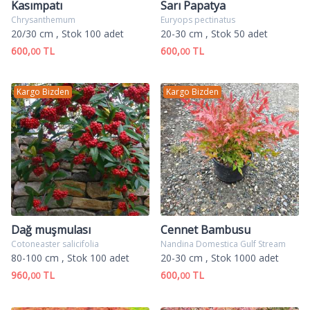
Kasımpatı
Sarı Papatya
Chrysanthemum
Euryops pectinatus
20/30 cm
, Stok 100 adet
20-30 cm
, Stok 50 adet
600,
TL
600,
TL
00
00
Kargo Bizden
Kargo Bizden
Dağ muşmulası
Cennet Bambusu
Cotoneaster salicifolia
Nandina Domestica Gulf Stream
80-100 cm
, Stok 100 adet
20-30 cm
, Stok 1000 adet
960,
TL
600,
TL
00
00