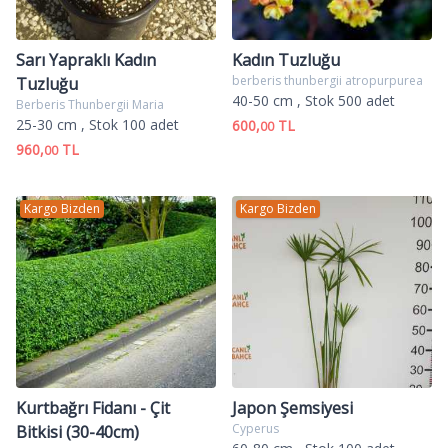
Sarı Yapraklı Kadın
Kadın Tuzluğu
berberis thunbergii atropurpurea
Tuzluğu
40-50 cm
, Stok 500 adet
Berberis Thunbergii Maria
25-30 cm
, Stok 100 adet
600,
TL
00
960,
TL
00
Kargo Bizden
Kargo Bizden
Kurtbağrı Fidanı - Çit
Japon Şemsiyesi
Cyperus
Bitkisi (30-40cm)