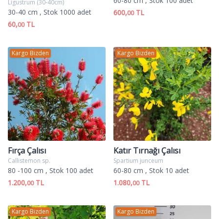
60-80 cm
, Stok 100 adet
Ligustrum (30-40cm)
30-40 cm
, Stok 1000 adet
600,
TL
00
60,
TL
00
Kargo Bizden
Kargo Bizden
Fırça Çalısı
Katır Tırnağı Çalısı
Callistemon sp.
Spartium junceum
80 -100 cm
, Stok 100 adet
60-80 cm
, Stok 10 adet
1.200,
TL
1.080,
TL
00
00
Kargo Bizden
Kargo Bizden