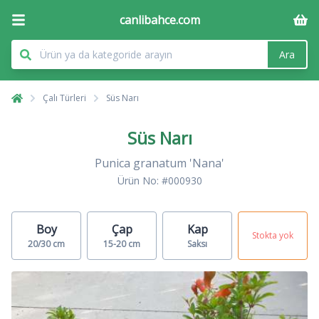
canlibahce.com
Ara
Çalı Türleri
Süs Narı
Süs Narı
Punica granatum 'Nana'
Ürün No: #000930
Boy
Çap
Kap
Stokta yok
20/30 cm
15-20 cm
Saksı