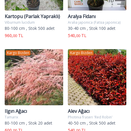
Kartopu (Parlak Yapraklı)
Aralya Fidanı
Viburnum lucidum
Aralia japonica (Fatsia japonica)
80-100 cm
, Stok 500 adet
30-40 cm
, Stok 100 adet
960,
TL
540,
TL
00
00
Kargo Bizden
Kargo Bizden
Ilgın Ağacı
Alev Ağacı
Tamarix
Photinia fraseri 'Red Robin'
80-100 cm
, Stok 20 adet
40-50 cm
, Stok 500 adet
600,
TL
540,
TL
00
00