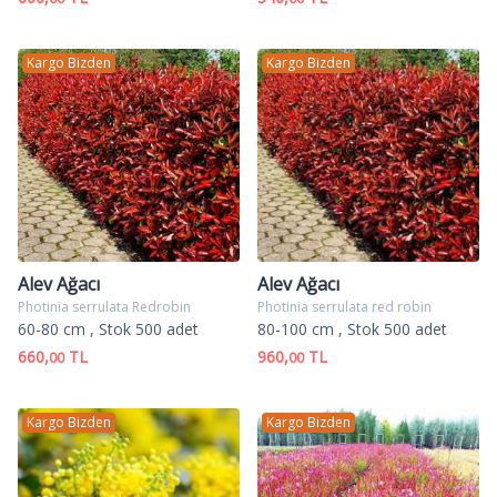
Kargo Bizden
Kargo Bizden
Alev Ağacı
Alev Ağacı
Photinia serrulata Redrobin
Photinia serrulata red robin
60-80 cm
, Stok 500 adet
80-100 cm
, Stok 500 adet
660,
TL
960,
TL
00
00
Kargo Bizden
Kargo Bizden