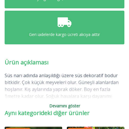
Geri iadelerde kargo ücreti alıcıya aittir
Ürün açıklaması
Süs narı adında anlaşıldığı üzere süs dekoratif bodur
bitkidir. Çok küçük meyveleri olur. Güneşli alanlardan
hoşlanır. Kış aylarında yaprak döker. Boy en fazla
1metre kadar olur. Soğuk havalara karşı dayanımı
yüksektir. Bonzai bitkisi olarakta kullanılabilir.
Devamını göster
Aynı kategorideki diğer ürünler
Süs narı saksılarda kolayca yetiştirilebilen, ilkbahardan
sonbahara kadar bol bol çiçek açan bir çalı olup gerçek
nar çeşitlerindendir. Ayrıca bonsai yapmak içinde uygun