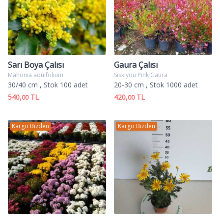
Sarı Boya Çalısı
Gaura Çalısı
Mahonia aquifolium
Siskiyou Pink Gaura
30/40 cm
, Stok 100 adet
20-30 cm
, Stok 1000 adet
540,
TL
420,
TL
00
00
Kargo Bizden
Kargo Bizden