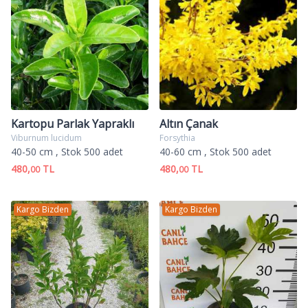
Kartopu Parlak Yapraklı
Altın Çanak
Viburnum lucidum
Forsythia
40-50 cm
, Stok 500 adet
40-60 cm
, Stok 500 adet
480,
TL
480,
TL
00
00
Kargo Bizden
Kargo Bizden