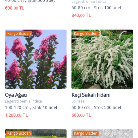
40-60 cm
, Stok 500 adet
Lagerstromia İndica
60-80 cm
, Stok 100 adet
600,
TL
00
840,
TL
00
Kargo Bizden
Kargo Bizden
Oya Ağacı
Keçi Sakalı Fidanı
Lagerstroemia Indica
Spiraea
100-120 cm
, Stok 10 adet
60-80 cm
, Stok 500 adet
1.200,
TL
600,
TL
00
00
Kargo Bizden
Kargo Bizden